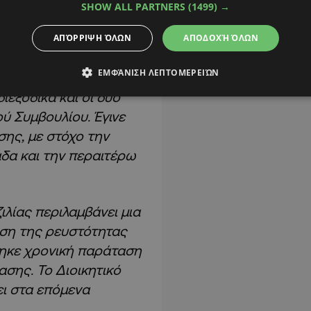
ολοκλήρωσε τη
SHOW ALL PARTNERS
(1499) →
άστηκε από τον
ΑΠΌΡΡΙΨΗ ΌΛΩΝ
ΑΠΟΔΟΧΉ ΌΛΩΝ
με έδρα τη Βραζιλία,
ν ΑΠΟΕΛ.
ΕΜΦΆΝΙΣΗ ΛΕΠΤΟΜΕΡΕΙΏΝ
ιεξοδικά και οι δύο
ύ Συμβουλίου. Έγινε
ης, με στόχο την
άδα και την περαιτέρω
ιλίας περιλαμβάνει μια
ση της ρευστότητας
θηκε χρονική παράταση
σης. Το Διοικητικό
ι στα επόμενα