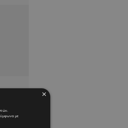
×
στών.
 σύμφωνα με