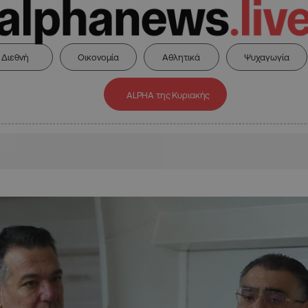
Διεθνή
Οικονομία
Αθλητικά
Ψυχαγωγία
ALPHA της Κυριακής