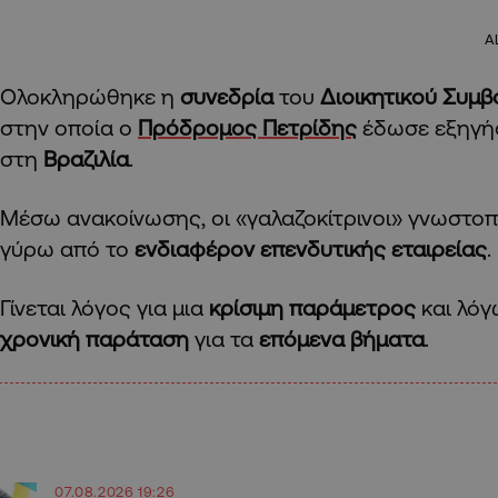
A
Ολοκληρώθηκε η
συνεδρία
του
Διοικητικού Συμβ
στην οποία ο
Πρόδρομος Πετρίδης
έδωσε εξηγήσε
στη
Βραζιλία
.
Μέσω ανακοίνωσης, οι «γαλαζοκίτρινοι» γνωστο
γύρω από το
ενδιαφέρον επενδυτικής εταιρείας
.
Γίνεται λόγος για μια
κρίσιμη παράμετρος
και λό
χρονική παράταση
για τα
επόμενα βήματα
.
07.08.2026 19:26