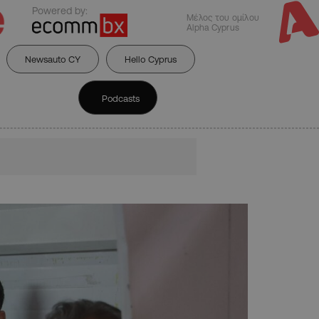
Powered by:
Μέλος του ομίλου
Alpha Cyprus
Newsauto CY
Hello Cyprus
Podcasts