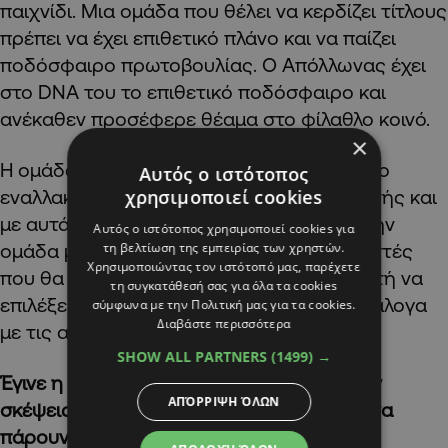
παιχνίδι. Μια ομάδα που θέλει να κερδίζει τίτλους
πρέπει να έχει επιθετικό πλάνο και να παίζει
ποδόσφαιρο πρωτοβουλίας. Ο Απόλλωνας έχει
στο DNA του το επιθετικό ποδόσφαιρο και
ανέκαθεν προσέφερε θέαμα στο φίλαθλο κοινό.
×
Η ομάδα θα κτιστεί με βάση το κύριο και το
Αυτός ο ιστότοπος
χρησιμοποιεί cookies
εναλλακτικό πλάνο που έθεσε ο προπονητής και
με αυτά τα δεδομένα θα στελεχώσουμε την
Αυτός ο ιστότοπος χρησιμοποιεί cookies για
τη βελτίωση της εμπειρίας των χρηστών.
ομάδα με τους κατάλληλους ποδοσφαιριστές
Χρησιμοποιώντας τον ιστότοπό μας, παρέχετε
που θα δίνουν τη ευχέρεια στον προπονητή να
τη συγκατάθεσή σας για όλα τα cookies
επιλέξει τον σχηματισμό που ταιριάζει ανάλογα
σύμφωνα με την Πολιτική μας για τα cookies.
Διαβάστε περισσότερα
με τις ανάγκες του αγώνα.
SHOW ALL PARTNERS
(1499) →
Έγινε η αξιολόγηση του ρόστερ; Υπάρχουν
ΑΠΌΡΡΙΨΗ ΌΛΩΝ
σκέψεις για να πάνε δανεικοί κάποιοι για να
πάρουν λεπτά συμμετοχής;