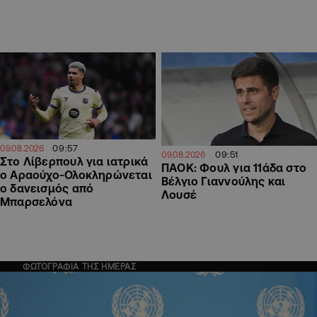
09:57
09.08.2026
09:51
09.08.2026
Στο Λίβερπουλ για ιατρικά
ΠΑΟΚ: Φουλ για 11άδα στο
ο Αραούχο-Ολοκληρώνεται
Βέλγιο Γιαννούλης και
ο δανεισμός από
Λουσέ
Μπαρσελόνα
ΦΩΤΟΓΡΑΦΙΑ ΤΗΣ ΗΜΕΡΑΣ