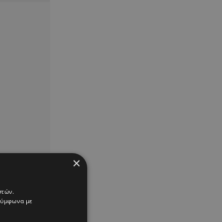
×
στών.
 σύμφωνα με