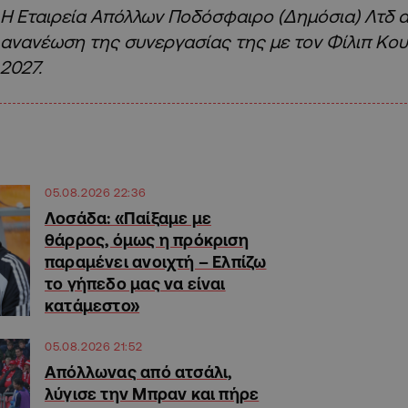
Η Εταιρεία Απόλλων Ποδόσφαιρο (Δημόσια) Λτδ α
ανανέωση της συνεργασίας της με τον Φίλιπ Κου
2027.
05.08.2026 22:36
Λοσάδα: «Παίξαμε με
θάρρος, όμως η πρόκριση
παραμένει ανοιχτή – Ελπίζω
το γήπεδο μας να είναι
κατάμεστο»
05.08.2026 21:52
Απόλλωνας από ατσάλι,
λύγισε την Μπραν και πήρε