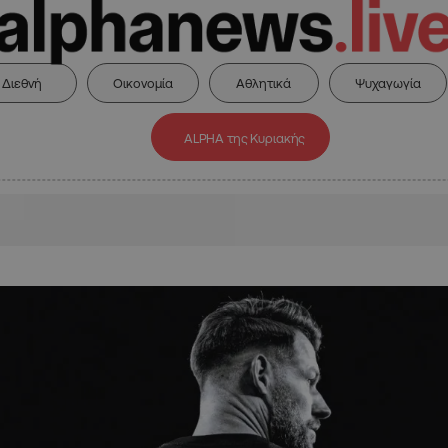
Διεθνή
Οικονομία
Αθλητικά
Ψυχαγωγία
ALPHA της Κυριακής