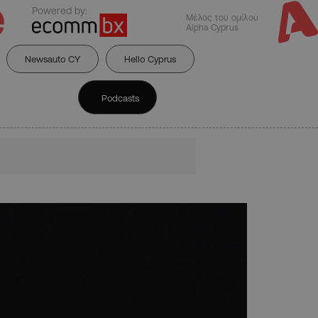
Powered by:
Μέλος του ομίλου
Alpha Cyprus
Newsauto CY
Hello Cyprus
Podcasts