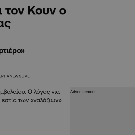
 τον Κουν ο
ας
ρτιέρο»
LPHANEWSLIVE
βολαίου. Ο λόγος για
 εστία των «γαλάζιων»