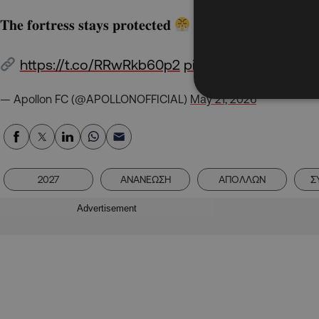
𝐓𝐡𝐞 𝐟𝐨𝐫𝐭𝐫𝐞𝐬𝐬 𝐬𝐭𝐚𝐲𝐬 𝐩𝐫𝐨𝐭𝐞𝐜𝐭𝐞𝐝
https://t.co/RRwRkb60p2
pic.twitter.com/t9U
— Apollon FC (@APOLLONOFFICIAL)
May 21, 2026
2027
ΑΝΑΝΕΩΣΗ
ΑΠΟΛΛΩΝ
Σ
Advertisement