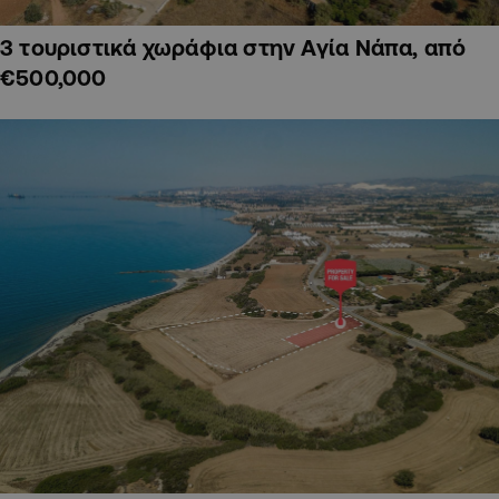
3 τουριστικά χωράφια στην Αγία Νάπα, από
€500,000