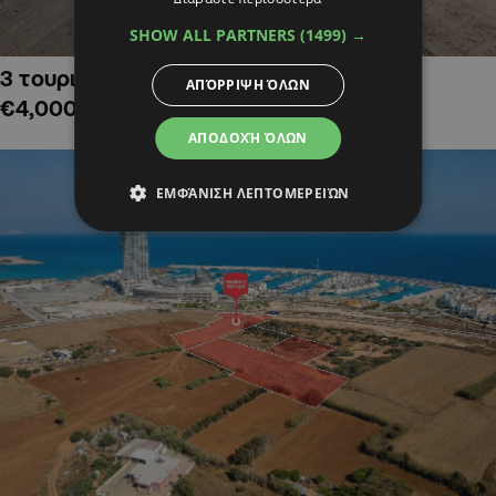
SHOW ALL PARTNERS
(1499) →
3 τουριστικά χωράφια στην Αλαμινό,
ΑΠΌΡΡΙΨΗ ΌΛΩΝ
€4,000,000
ΑΠΟΔΟΧΉ ΌΛΩΝ
ΕΜΦΆΝΙΣΗ ΛΕΠΤΟΜΕΡΕΙΏΝ