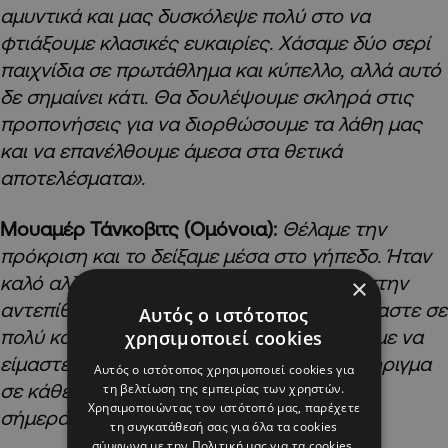
αμυντικά και μας δυσκόλεψε πολύ στο να
φτιάξουμε κλασικές ευκαιρίες. Χάσαμε δύο σερί
παιχνίδια σε πρωτάθλημα και κύπελλο, αλλά αυτό
δε σημαίνει κάτι. Θα δουλέψουμε σκληρά στις
προπονήσεις για να διορθώσουμε τα λάθη μας
και να επανέλθουμε άμεσα στα θετικά
αποτελέσματα».
Μουαμέρ Τάνκοβιτς (Ομόνοια):
Θέλαμε την
πρόκριση και το δείξαμε μέσα στο γήπεδο. Ήταν
καλό αλλά δύσκολο παιχνίδι. Χτυπήσαμε στην
×
αντεπίθεση και έτσι ήρθε το γκολ μου. Είμαστε σε
Αυτός ο ιστότοπος
πολύ καλό στάδιο της σεζόν, διασκεδάζουμε να
χρησιμοποιεί cookies
είμαστε μαζί. Ο κόσμος είναι τεράστιο στήριγμα
Αυτός ο ιστότοπος χρησιμοποιεί cookies για
σε κάθε παιχνίδι. Κάναμε ότι μπορούσαμε
τη βελτίωση της εμπειρίας των χρηστών.
Χρησιμοποιώντας τον ιστότοπό μας, παρέχετε
σήμερα χωρίς αυτούς».
τη συγκατάθεσή σας για όλα τα cookies
σύμφωνα με την Πολιτική μας για τα cookies.