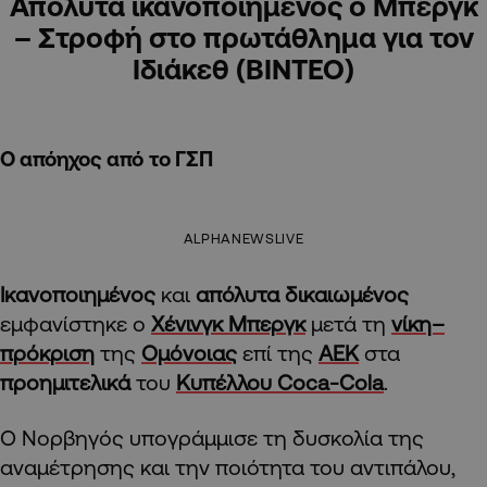
Απόλυτα ικανοποιημένος ο Μπεργκ
– Στροφή στο πρωτάθλημα για τον
Ιδιάκεθ (ΒΙΝΤΕΟ)
Ο απόηχος από το ΓΣΠ
ALPHANEWSLIVE
Ικανοποιημένος
και
απόλυτα δικαιωμένος
εμφανίστηκε ο
Χένινγκ Μπεργκ
μετά τη
νίκη–
πρόκριση
της
Ομόνοιας
επί της
ΑΕΚ
στα
προημιτελικά
του
Κυπέλλου Coca-Cola
.
Ο Νορβηγός υπογράμμισε τη δυσκολία της
αναμέτρησης και την ποιότητα του αντιπάλου,