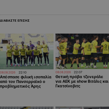
ΔΙΑΒΑΣΤΕ ΕΠΙΣΗΣ
22:07
22:10
08.08.2026
08.08.2026
Θετική πρόβα τζενεράλε
Απέσπασε φιλική ισοπαλία
για ΑΕΚ με show Βιτάλις και
από τον Πανσερραϊκό ο
Γκατσίνοβιτς
προβληματικός Άρης