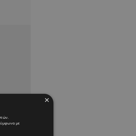
×
στών.
 σύμφωνα με