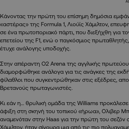
A
Κάνοντας την πρώτη του επίσημη δημόσια εμφάνισ
«αστέρας» της Formula 1, Λιούϊς Χάμιλτον, επευ
σε ένα πρωτοποριακό πάρτι, που διεξήχθη για τ
επετείου της F1, ενώ ο παγκόσμιος πρωταθλητή
έτυχε ανάλογης υποδοχής.
Στην απέραντη O2 Arena της αγγλικής πρωτεύου
διαμορφώθηκε ανάλογα για τις ανάγκες της εκδή
φίλαθλοι που συγκεντρώθηκαν στις εξέδρες, απ
Βρετανούς πρωταγωνιστές.
Κι εάν η… θρυλική ομάδα της Williams προκάλεσε
άφιξη στη σκηνή του τοπικού «ήρωα», Ολιβερ Μπ
αναμενόταν στην Haas για την πρώτη του σεζόν σ
Χάμιλτον, ήταν σίγουρα μια από τις πιο πολυανα