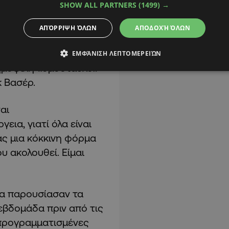
SHOW ALL PARTNERS
(1499) →
ΑΠΌΡΡΙΨΗ ΌΛΩΝ
ΑΠΟΔΟΧΉ ΌΛΩΝ
 όλους σας», δήλωσε ο
ή όπου παρουσίασε τα
ΕΜΦΆΝΙΣΗ ΛΕΠΤΟΜΕΡΕΙΏΝ
δημοφιλή «ομόσταυλο»
κ Βασέρ.
αι
ια, γιατί όλα είναι
ας μια κόκκινη φόρμα
υ ακολουθεί. Είμαι
μα παρουσίασαν τα
εβδομάδα πριν από τις
 προγραμματισμένες