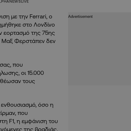
LPHANEWSLIVE
η με την Ferrari, ο
φημήθηκε στο Λονδίνο
ον εορτασμό της 75ης
ς, Μαξ Φερστάπεν δεν
σας, που
λωσης, οι 15.000
οθέωσαν τους
 ενθουσιασμό, όσο η
ίρμαν, που
τη F1, η εμφάνιση του
μενόμενες της βραδιάς.