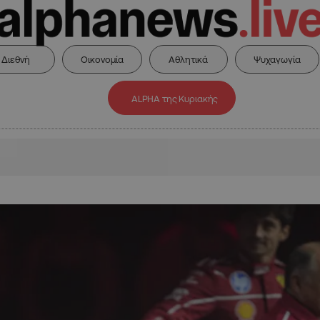
Διεθνή
Οικονομία
Αθλητικά
Ψυχαγωγία
ALPHA της Κυριακής