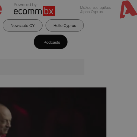
Powered by:
Μέλος του ομίλου
Alpha Cyprus
Newsauto CY
Hello Cyprus
Podcasts