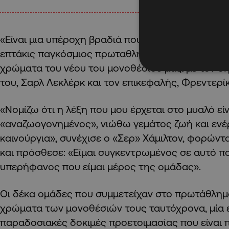
«Είναι μια υπέροχη βραδιά που είμαι εδώ μαζί με
επτάκις παγκόσμιος πρωταθλητής, από την σκην
χρώματα του νέου του μονοθέσιου μαζί με τον 
του, Σαρλ Λεκλέρκ και τον επικεφαλής, Φρεντερί
«Νομίζω ότι η λέξη που μου έρχεται στο μυαλό είν
«αναζωογονημένος», νιώθω γεμάτος ζωή και ενέργε
καινούργια», συνέχισε ο «Σερ» Χάμιλτον, φορώντ
και πρόσθεσε: «Είμαι συγκεντρωμένος σε αυτό πο
υπερήφανος που είμαι μέρος της ομάδας».
Οι δέκα ομάδες που συμμετείχαν στο πρωτάθλη
χρώματα των μονοθέσιών τους ταυτόχρονα, μία 
παραδοσιακές δοκιμές προετοιμασίας που είναι