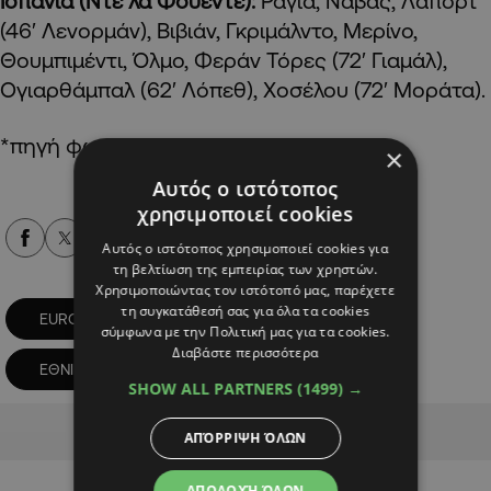
Ισπανία (Ντε λα Φουέντε):
Ράγια, Νάβας, Λαπόρτ
(46′ Λενορμάν), Βιβιάν, Γκριμάλντο, Μερίνο,
Θουμπιμέντι, Όλμο, Φεράν Τόρες (72′ Γιαμάλ),
Ογιαρθάμπαλ (62′ Λόπεθ), Χοσέλου (72′ Μοράτα).
*πηγή φωτογραφίας: ΑΡ
×
Αυτός ο ιστότοπος
χρησιμοποιεί cookies
Alpha Podcasts
Αυτός ο ιστότοπος χρησιμοποιεί cookies για
τη βελτίωση της εμπειρίας των χρηστών.
Χρησιμοποιώντας τον ιστότοπό μας, παρέχετε
τη συγκατάθεσή σας για όλα τα cookies
EURO 2024
ΕΘΝΙΚΗ ΑΛΒΑΝΙΑΣ
σύμφωνα με την Πολιτική μας για τα cookies.
Διαβάστε περισσότερα
ΕΘΝΙΚΗ ΙΣΠΑΝΙΑΣ
SHOW ALL PARTNERS
(1499) →
Advertisement
ΑΠΌΡΡΙΨΗ ΌΛΩΝ
ΑΠΟΔΟΧΉ ΌΛΩΝ