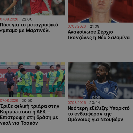
22:00
07.08.2026
Πάει για το μεταγραφικό
21:09
07.08.2026
«μπαμ» με Μαρτινέλι
Ανακοίνωσε Σέρχιο
Γκονζάλες η Νέα Σαλαμίνα
20:50
07.08.2026
20:44
07.08.2026
Έριξε φιλική τριάρα στην
Νεότερη εξέλιξη: Υπαρκτό
Καρμιώτισσα η ΑΕΚ –
το ενδιαφέρον της
Επιστροφή στη δράση με
Ομόνοιας για Ντουβέρν
γκολ για Τσακόν