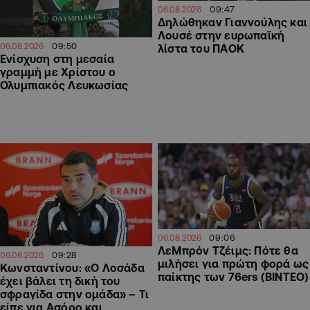
09:47
06.08.2026
Δηλώθηκαν Γιαννούλης και
Λουσέ στην ευρωπαϊκή
09:50
06.08.2026
λίστα του ΠΑΟΚ
Ενίσχυση στη μεσαία
γραμμή με Χρίστου ο
Ολυμπιακός Λευκωσίας
09:06
06.08.2026
ΛεΜπρόν Τζέιμς: Πότε θα
09:28
06.08.2026
μιλήσει για πρώτη φορά ως
Κωνσταντίνου: «Ο Λοσάδα
παίκτης των 76ers (ΒΙΝΤΕΟ)
έχει βάλει τη δική του
σφραγίδα στην ομάδα» – Τι
είπε για Ασόρο και