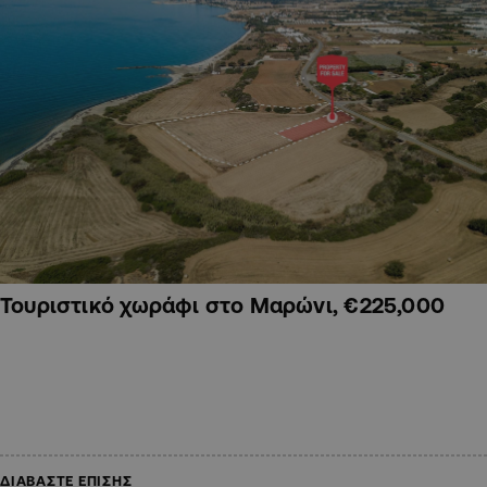
Τουριστικό χωράφι στο Μαρώνι, €225,000
ΔΙΑΒΑΣΤΕ ΕΠΙΣΗΣ