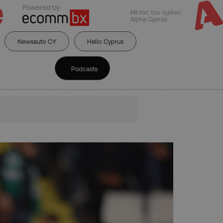
Powered by:
Μέλος του ομίλου
Alpha Cyprus
Newsauto CY
Hello Cyprus
Podcasts