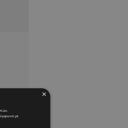
×
στών.
 σύμφωνα με