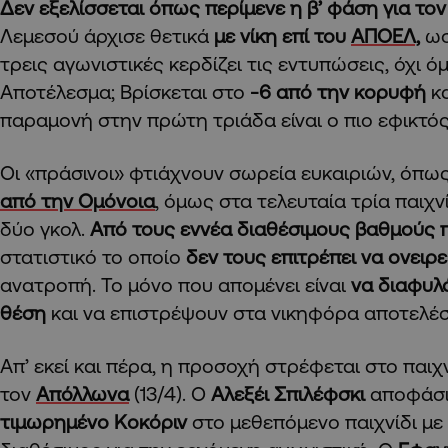
Δεν εξελίσσεται όπως περίμενε η β’ φάση για το
Λεμεσού άρχισε θετικά
με νίκη επί του
ΑΠΟΕΛ,
ωσ
τρεις αγωνιστικές κερδίζει τις εντυπώσεις, όχι 
Αποτέλεσμα; Βρίσκεται στο
-6 από την κορυφή
κ
παραμονή στην πρώτη τριάδα είναι ο πιο εφικτός
Οι «πράσινοι» φτιάχνουν σωρεία ευκαιριών, όπως
από την Ομόνοια
, όμως στα τελευταία τρία παιχ
δύο γκολ.
Από τους εννέα διαθέσιμους βαθμούς π
στατιστικό το οποίο
δεν τους επιτρέπει να ονειρ
ανατροπή. Το μόνο που απομένει είναι
να διαφυλ
θέση
και να επιστρέψουν στα νικηφόρα αποτελέ
Απ’ εκεί και πέρα, η προσοχή στρέφεται στο παιχ
τον
Απόλλωνα
(13/4). Ο
Αλεξέι Σπιλέφσκι
αποφάσι
τιμωρημένο Κοκόριν
στο μεθεπόμενο παιχνίδι με