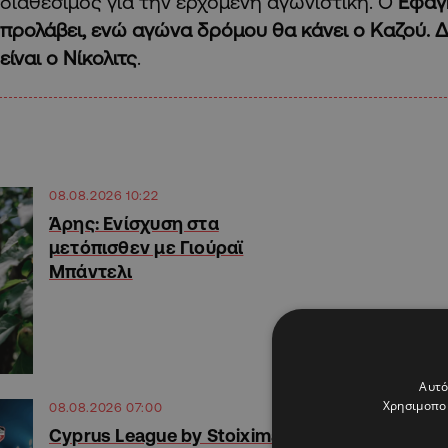
διαθέσιμος για την ερχόμενη αγωνιστική. Ο
Εφαγ
προλάβει, ενώ αγώνα δρόμου θα κάνει ο Καζού. 
είναι ο Νίκολιτς
.
08.08.2026 10:22
Άρης: Ενίσχυση στα
μετόπισθεν με Γιούραϊ
Μπάντελι
Αυτό
Χρησιμοποι
08.08.2026 07:00
Cyprus League by Stoiximan: