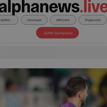
Διεθνή
Οικονομία
Αθλητικά
Ψυχαγωγία
ALPHA της Κυριακής