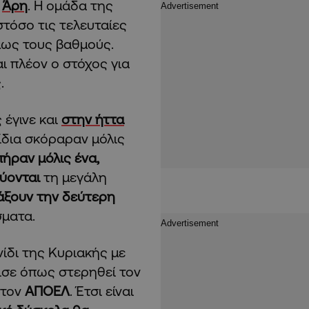
ν
Άρη
. Η ομάδα της
τόσο τις τελευταίες
όμως τους βαθμούς.
αι πλέον ο στόχος για
.
 έγινε και
στην ήττα
νίδια σκόραραν μόλις
ήραν μόλις ένα,
εύονται
τη μεγάλη
άξουν την δεύτερη
σματα.
νίδι της Κυριακής με
σε όπως στερηθεί τον
 τον
ΑΠΟΕΛ
. Έτσι είναι