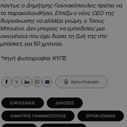
πάντως ο Δημήτρης Γιαννακόπουλος πρέπει να
το παρακολιουθήσει. Ελπίζω ο νέος CEO της
διοργάνωσης να αλλάξει γνώμη, ο Τσους
Μπουένο. Δεν μπορείς να εμποδίσεις μια
οικογένεια που έχει δώσει τη ζωή της στο
μπάσκετ, για 50 χρόνια».
*πηγή φωτογραφία: ΚΥΠΕ
Alpha Podcasts
EUROLEAGUE
ΔΗΛΩΣΕΙΣ
ΔΗΜΗΤΡΗΣ ΓΙΑΝΝΑΚΟΠΟΥΛΟΣ
ΕΡΓΚΙΝ ΑΤΑΜΑΝ