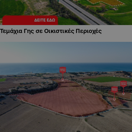
Τεμάχια Γης σε Οικιστικές Περιοχές