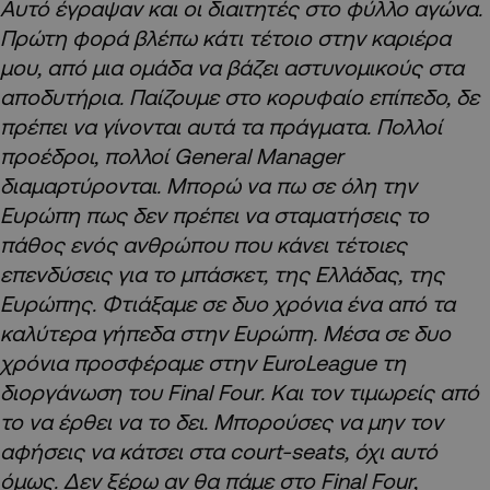
Αυτό έγραψαν και οι διαιτητές στο φύλλο αγώνα.
Πρώτη φορά βλέπω κάτι τέτοιο στην καριέρα
μου, από μια ομάδα να βάζει αστυνομικούς στα
αποδυτήρια. Παίζουμε στο κορυφαίο επίπεδο, δε
πρέπει να γίνονται αυτά τα πράγματα. Πολλοί
προέδροι, πολλοί General Manager
διαμαρτύρονται. Μπορώ να πω σε όλη την
Ευρώπη πως δεν πρέπει να σταματήσεις το
πάθος ενός ανθρώπου που κάνει τέτοιες
επενδύσεις για το μπάσκετ, της Ελλάδας, της
Ευρώπης. Φτιάξαμε σε δυο χρόνια ένα από τα
καλύτερα γήπεδα στην Ευρώπη. Μέσα σε δυο
χρόνια προσφέραμε στην EuroLeague τη
διοργάνωση του Final Four. Και τον τιμωρείς από
το να έρθει να το δει. Μπορούσες να μην τον
αφήσεις να κάτσει στα court-seats, όχι αυτό
όμως. Δεν ξέρω αν θα πάμε στο Final Four,