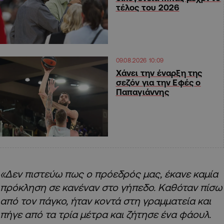
τέλος του 2026
09.08.2026 10:09
Χάνει την έναρξη της
σεζόν για την Εφές ο
Παπαγιάννης
«Δεν πιστεύω πως ο πρόεδρός μας, έκανε καμία
πρόκληση σε κανέναν στο γήπεδο. Καθόταν πίσω
από τον πάγκο, ήταν κοντά στη γραμματεία και
πήγε από τα τρία μέτρα και ζήτησε ένα φάουλ.