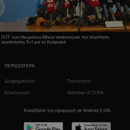
Ο ΓΓ των Ηνωμένων Εθνών ανακοινώνει την σύγκληση
συνάντησης 5+1 για το Κυπριακό
ΠΕΡΙΣΣΟΤΕΡΑ
Διαφημιστείτε
Ταυτότητα
Επικοινωνία
Member of COPA
Κατεβάστε την εφαρμογή σε Android ή iOS.