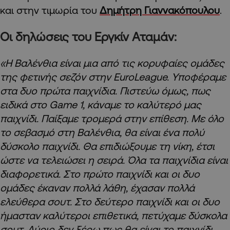
και στην τιμωρία του
Δημήτρη Γιαννακόπουλου
.
Οι δηλώσεις του Εργκίν Αταμάν:
«Η Βαλένθια είναι μια από τις κορυφαίες ομάδες
της φετινής σεζόν στην EuroLeague. Υποφέραμε
στα δυο πρώτα παιχνίδια. Πιστεύω όμως, πως
ειδικά στο Game 1, κάναμε το καλύτερό μας
παιχνίδι. Παίξαμε τρομερά στην επίθεση. Με όλο
το σεβασμό στη Βαλένθια, θα είναι ένα πολύ
δύσκολο παιχνίδι. Θα επιδιώξουμε τη νίκη, έτσι
ώστε να τελειώσει η σειρά. Όλα τα παιχνίδια είναι
διαφορετικά. Στο πρώτο παιχνίδι και οι δυο
ομάδες έκαναν πολλά λάθη, έχασαν πολλά
ελεύθερα σουτ. Στο δεύτερο παιχνίδι και οι δυο
ήμασταν καλύτεροι επιθετικά, πετύχαμε δύσκολα
σουτ. Αύριο δεν ξέρω πως θα είναι το παιχνίδι.