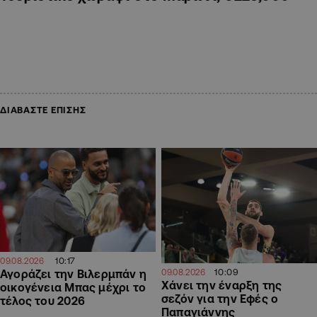
ΔΙΑΒΑΣΤΕ ΕΠΙΣΗΣ
10:17
09.08.2026
10:09
Αγοράζει την Βιλερμπάν η
09.08.2026
Χάνει την έναρξη της
οικογένεια Μπας μέχρι το
σεζόν για την Εφές ο
τέλος του 2026
Παπαγιάννης