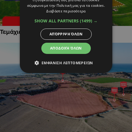
σύμφωνα με την Πολιτική μας για τα cookies.
Διαβάστε περισσότερα
SHOW ALL PARTNERS
(1499) →
Τεμάχια Γης σε Οικιστικές Περιοχές
ΑΠΌΡΡΙΨΗ ΌΛΩΝ
ΑΠΟΔΟΧΉ ΌΛΩΝ
ΕΜΦΆΝΙΣΗ ΛΕΠΤΟΜΕΡΕΙΏΝ