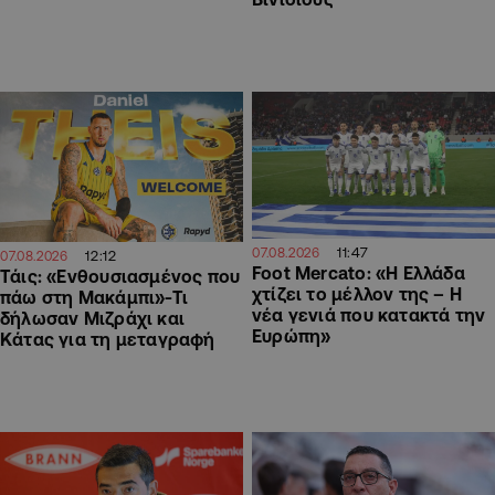
11:47
07.08.2026
12:12
07.08.2026
Foot Mercato: «Η Ελλάδα
Τάις: «Ενθουσιασμένος που
χτίζει το μέλλον της – Η
πάω στη Μακάμπι»-Τι
νέα γενιά που κατακτά την
δήλωσαν Μιζράχι και
Ευρώπη»
Κάτας για τη μεταγραφή