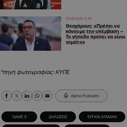
07.08.2026 11:36
Θεοχάρους: «Πρέπει να
κάνουμε την υπέρβαση –
Το γήπεδο πρέπει να είναι
γεμάτο»
*πηγή φωτογραφίας: ΚΥΠΕ
Alpha Podcasts
GAME 5
ΔΗΛΩΣΕΙΣ
ΕΡΓΚΙΝ ΑΤΑΜΑΝ