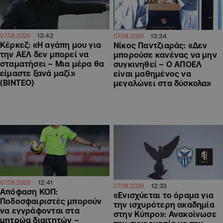
13:42
13:34
07.08.2026
07.08.2026
Κέρκεζ: «Η αγάπη μου για
Νίκος Παντζιαράς: «Δεν
την ΑΕΛ δεν μπορεί να
μπορούσε κανένας να μην
σταματήσει – Μια μέρα θα
συγκινηθεί – Ο ΑΠΟΕΛ
είμαστε ξανά μαζί»
είναι μαθημένος να
(ΒΙΝΤΕΟ)
μεγαλώνει στα δύσκολα»
12:41
07.08.2026
12:33
07.08.2026
Απόφαση ΚΟΠ:
«Ενισχύεται το όραμα για
Ποδοσφαιριστές μπορούν
την ισχυρότερη ακαδημία
να εγγράφονται στα
στην Κύπρο»: Ανακοίνωσε
μητρώα διαιτητών –