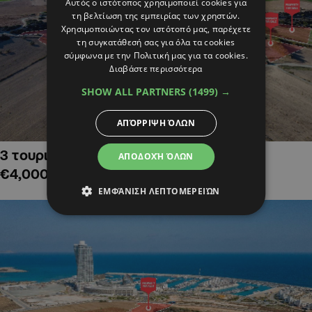
Αυτός ο ιστότοπος χρησιμοποιεί cookies για
τη βελτίωση της εμπειρίας των χρηστών.
Χρησιμοποιώντας τον ιστότοπό μας, παρέχετε
τη συγκατάθεσή σας για όλα τα cookies
σύμφωνα με την Πολιτική μας για τα cookies.
Διαβάστε περισσότερα
SHOW ALL PARTNERS
(1499) →
ΑΠΌΡΡΙΨΗ ΌΛΩΝ
3 τουριστικά χωράφια στην Αλαμινό,
ΑΠΟΔΟΧΉ ΌΛΩΝ
€4,000,000
ΕΜΦΆΝΙΣΗ ΛΕΠΤΟΜΕΡΕΙΏΝ