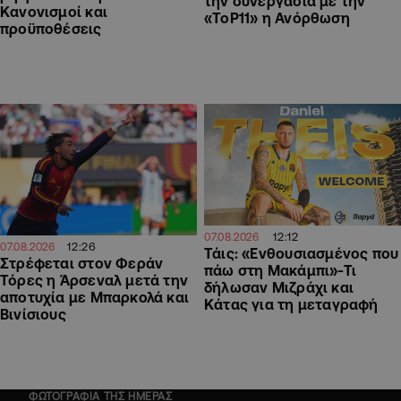
την συνεργασία με την
Κανονισμοί και
«ToP11» η Ανόρθωση
προϋποθέσεις
12:12
07.08.2026
12:26
07.08.2026
Τάις: «Ενθουσιασμένος που
Στρέφεται στον Φεράν
πάω στη Μακάμπι»-Τι
Τόρες η Άρσεναλ μετά την
δήλωσαν Μιζράχι και
αποτυχία με Μπαρκολά και
Κάτας για τη μεταγραφή
Βινίσιους
ΦΩΤΟΓΡΑΦΙΑ ΤΗΣ ΗΜΕΡΑΣ