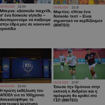
22:24
06.08.2026
22:21
06.08.2026
Μπεργκ: «Δύσκολο παιχνίδι,
Μαρτίνς: «Ήταν ένα
σ’ ένα δύσκολο γήπεδο –
δύσκολο τεστ – Είναι
Ανυπομονούμε να παίξουμε
σημαντικό να κερδίζουμε»
στην έδρα μας σε κανονικό
(ΒΙΝΤΕΟ)
γρασίδι»
21:57
06.08.2026
22:00
06.08.2026
Έσωσε την Ομόνοια στην
Η πρώτη εκδήλωση του
εκπνοή ο Ανδρέου και η
ΑΠΟΕΛ για τα 100χρονα:
πρόκριση θα κριθεί στο
Αποκαλύφθηκε το
ΓΣΠ (ΒΙΝΤΕΟ)
επετειακό λογότυπο