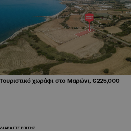
Τουριστικό χωράφι στο Μαρώνι, €225,000
ΔΙΑΒΑΣΤΕ ΕΠΙΣΗΣ