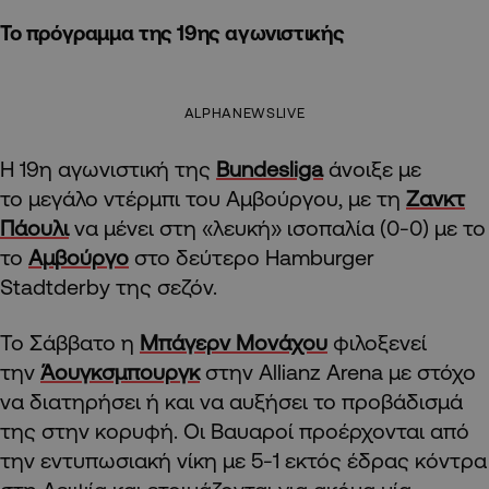
Το πρόγραμμα της 19ης αγωνιστικής
ALPHANEWSLIVE
Η 19η αγωνιστική της
Bundesliga
άνοιξε με
το μεγάλο ντέρμπι του Αμβούργου, με τη
Ζανκτ
Πάουλι
να μένει στη «λευκή» ισοπαλία (0-0) με το
το
Αμβούργο
στο δεύτερο Hamburger
Stadtderby της σεζόν.
Το Σάββατο η
Μπάγερν Μονάχου
φιλοξενεί
την
Άουγκσμπουργκ
στην Allianz Arena με στόχο
να διατηρήσει ή και να αυξήσει το προβάδισμά
της στην κορυφή. Οι Βαυαροί προέρχονται από
την εντυπωσιακή νίκη με 5-1 εκτός έδρας κόντρα