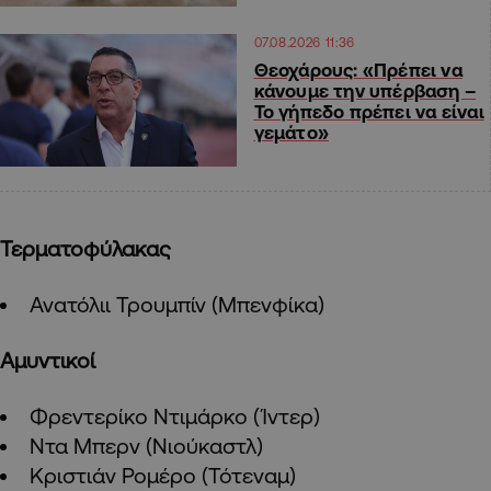
07.08.2026 11:36
Θεοχάρους: «Πρέπει να
κάνουμε την υπέρβαση –
Το γήπεδο πρέπει να είναι
γεμάτο»
Τερματοφύλακας
Ανατόλιι Τρουμπίν (Μπενφίκα)
Αμυντικοί
Φρεντερίκο Ντιμάρκο (Ίντερ)
Ντα Μπερν (Νιούκαστλ)
Κριστιάν Ρομέρο (Τότεναμ)