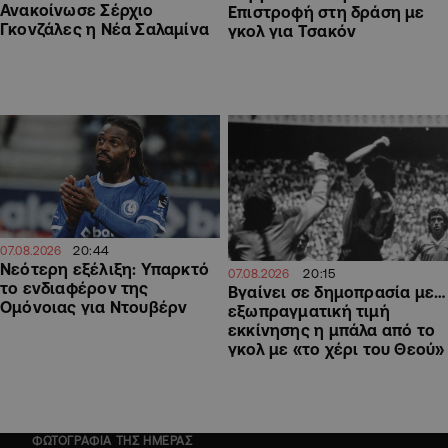
Ανακοίνωσε Σέρχιο
Επιστροφή στη δράση με
Γκονζάλες η Νέα Σαλαμίνα
γκολ για Τσακόν
20:44
07.08.2026
Νεότερη εξέλιξη: Υπαρκτό
20:15
07.08.2026
το ενδιαφέρον της
Βγαίνει σε δημοπρασία με…
Ομόνοιας για Ντουβέρν
εξωπραγματική τιμή
εκκίνησης η μπάλα από το
γκολ με «το χέρι του Θεού»
ΦΩΤΟΓΡΑΦΙΑ ΤΗΣ ΗΜΕΡΑΣ