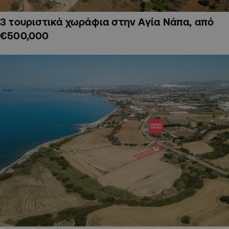
3 τουριστικά χωράφια στην Αγία Νάπα, από
€500,000