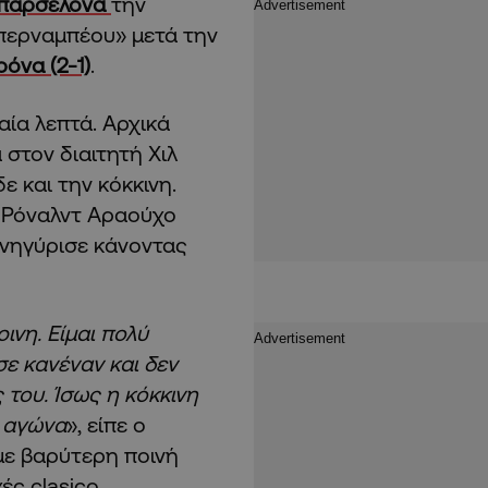
παρσελόνα
την
περναμπέου» μετά την
όνα (2-1)
.
ία λεπτά. Αρχικά
 στον διαιτητή Χιλ
 και την κόκκινη.
 Ρόναλντ Αραούχο
πανηγύρισε κάνοντας
ινη. Είμαι πολύ
ε κανέναν και δεν
 του. Ίσως η κόκκινη
ν αγώνα
», είπε ο
με βαρύτερη ποινή
ές clasico.