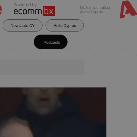
Powered by:
Μέλος του ομίλου
Alpha Cyprus
Newsauto CY
Hello Cyprus
Podcasts