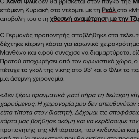
Ο
Χάνσι Φλικ
δεν θα βρίσκεται στον πάγκο της
Μ
επόμενη Κυριακή στο ντέρμπι με τη
Ρεάλ
στο «Μ
αποβολή του στη
χθεσινή αναμέτρηση με την Τζιρ
Ο Γερμανός προπονητής αποβλήθηκε στα τελευτα
δέχτηκε κίτρινη κάρτα για ειρωνικό χειροκρότημα
Μανθάνο και αφού συνέχισε να διαμαρτύρεται είδε
Προτού αποχωρήσει από τον αγωνιστικό χώρο, ο
πέτυχε το γκολ της νίκης στο 93’ και ο Φλικ το 
μια άσεμνη χειρονομία.
«
Δεν ξέρω πραγματικά γιατί πήρα τη δεύτερη κίτρ
χαρούμενος. Η χειρονομία μου δεν απευθυνόταν σ
είπα τίποτα στον διαιτητή. Δέχομαι τις αποφάσεις
κάρτα μας βοήθησε ακόμη και να κερδίσουμε το
προπονητής της «Μπάρτσα», που κινδυνεύει και 
από τη μία αγωνιστική που θα εκτίσει στο προσεχ