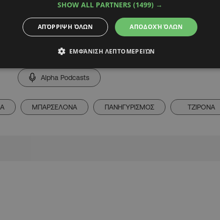
SHOW ALL PARTNERS
(1499) →
ter.com/02Xa8D5fLd
ΑΠΌΡΡΙΨΗ ΌΛΩΝ
ΑΠΟΔΟΧΉ ΌΛΩΝ
ΕΜΦΆΝΙΣΗ ΛΕΠΤΟΜΕΡΕΙΏΝ
Alpha Podcasts
ΙΑ
ΜΠΑΡΣΕΛΟΝΑ
ΠΑΝΗΓΥΡΙΣΜΟΣ
ΤΖΙΡΟΝΑ