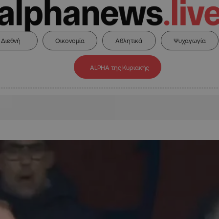
Διεθνή
Οικονομία
Αθλητικά
Ψυχαγωγία
ALPHA της Κυριακής