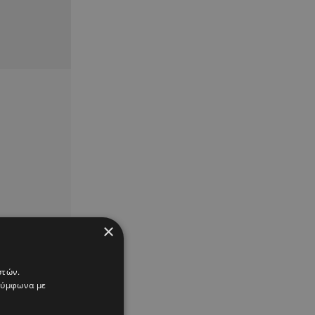
×
στών.
 σύμφωνα με