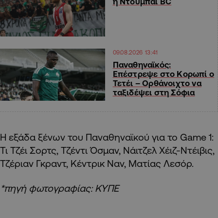
η Ντουμπάι BC
09.08.2026 13:41
Παναθηναϊκός:
Επέστρεψε στο Κορωπί ο
Τετέι – Ορθάνοιχτο να
ταξιδέψει στη Σόφια
Η εξάδα ξένων του Παναθηναϊκού για το Game 1:
Τι Τζέι Σορτς, Τζέντι Όσμαν, Νάιτζελ Χέιζ-Ντέιβις,
Τζέριαν Γκραντ, Κέντρικ Ναν, Ματίας Λεσόρ.
*πηγή φωτογραφίας: ΚΥΠΕ