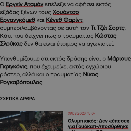
Ο
Εργκίν Αταμάν
επέλεξε να αφήσει εκτός
εξάδας ξένων τους
Χουάντσο
Ερνανγκόμεθ
και
Κένεθ Φαρίντ
,
συμπεριλαμβάνοντας σε αυτή τον
Τι Τζέι Σορτς
.
Κάτι που δείχνει πως ο τραυματίας
Κώστας
Σλούκας
δεν θα είναι έτοιμος να αγωνιστεί.
Υπενθυμίζουμε ότι εκτός δράσης είναι ο
Μάριους
Γκριγκόνις
, που έχει μείνει εκτός εγχώριου
ρόστερ, αλλά και ο τραυματίας
Νίκος
Ρογκαβόπουλος
.
ΣΧΕΤΙΚΑ ΑΡΘΡΑ
09.08.2026 15:07
Ολυμπιακός: Δεν «έπεσε»
για Γουόκαπ-Αποσύρθηκε