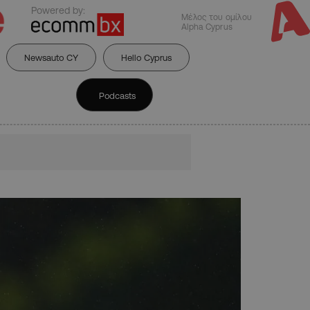
Powered by:
Μέλος του ομίλου
Alpha Cyprus
Newsauto CY
Hello Cyprus
Podcasts