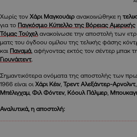
A
Χωρίς τον
Χάρι Μαγκουάιρ
ανακοινώθηκε η
τελι
για το
Παγκόσμιο Κύπελλο της Βόρειας Αμερικής
Τόμας Τούχελ
ανακοίνωσε την αποστολή των «τρι
ματς του όγδοου ομίλου της τελικής φάσης κόν
και
Παναμά
, αφήνοντας εκτός τον σέντερ μπακ 
Γιουνάιτεντ
.
Σημαντικότερα ονόματα της αποστολής των πρ
1966 είναι οι
Χάρι Κέιν
,
Τρεντ Αλεξάντερ-Αρνολντ
Μπέλιγχαμ
,
Φιλ Φόντεν
,
Κόουλ Πάλμερ
,
Μπουκαγι
Αναλυτικά, η αποστολή: