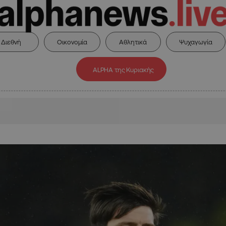
Διεθνή
Οικονομία
Αθλητικά
Ψυχαγωγία
ALPHA της Κυριακής