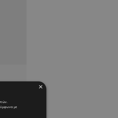
×
στών.
 σύμφωνα με