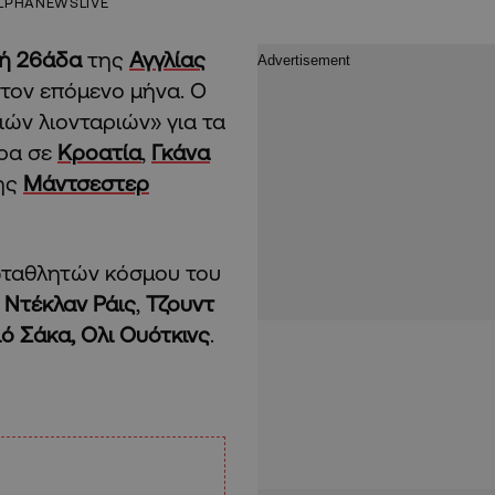
LPHANEWSLIVE
κή 26άδα
της
Αγγλίας
τον επόμενο μήνα. Ο
ών λιονταριών» για τα
τρα σε
Κροατία
,
Γκάνα
της
Μάντσεστερ
ωταθλητών κόσμου του
,
Ντέκλαν Ράις
,
Τζουντ
ό Σάκα,
Ολι Ουότκινς
.