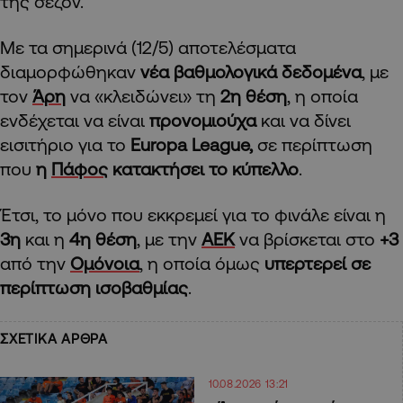
της σεζόν.
Με τα σημερινά (12/5) αποτελέσματα
διαμορφώθηκαν
νέα βαθμολογικά δεδομένα
, με
τον
Άρη
να «κλειδώνει» τη
2η θέση
, η οποία
ενδέχεται να είναι
προνομιούχα
και να δίνει
εισιτήριο για το
Europa League,
σε περίπτωση
που
η
Πάφος
κατακτήσει το κύπελλο
.
Έτσι, το μόνο που εκκρεμεί για το φινάλε είναι η
3η
και η
4η θέση
, με την
ΑΕ
Κ
να βρίσκεται στο
+3
από την
Ομόνοια
, η οποία όμως
υπερτερεί σε
περίπτωση ισοβαθμίας
.
ΣΧΕΤΙΚΑ ΑΡΘΡΑ
10.08.2026 13:21