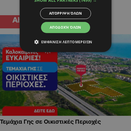
SHOW ALL PARTNERS
(1499) →
ΑΠΌΡΡΙΨΗ ΌΛΩΝ
ΑΠΟΔΟΧΉ ΌΛΩΝ
ΕΜΦΆΝΙΣΗ ΛΕΠΤΟΜΕΡΕΙΏΝ
Τεμάχια Γης σε Οικιστικές Περιοχές