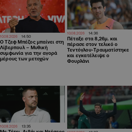
14:36
10.08.2026
14:50
10.08.2026
Πέταξε στα 8,26μ. και
Ο Τζεφ Μπέζος μπαίνει στη
πέρασε στον τελικό ο
Λίβερπουλ – Μυθική
Τεντόγλου-Tραυματίστηκε
συμφωνία για την αγορά
και εγκατέλειψε ο
μέρους των μετοχών
Φουρλάνι
13:35
10.08.2026
Με Τέτει, Λιβάι και Ντέσερς