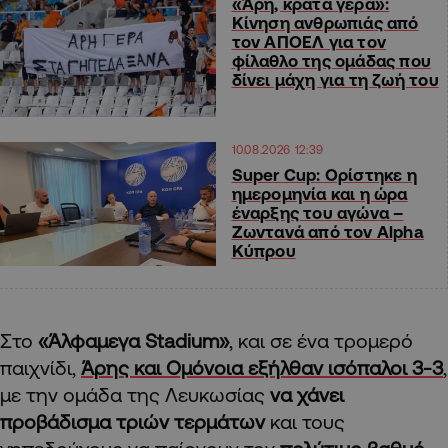
«Άρη, κράτα γερά»:
Κίνηση ανθρωπιάς από
τον ΑΠΟΕΛ για τον
φίλαθλο της ομάδας που
δίνει μάχη για τη ζωή του
10.08.2026 12:39
Super Cup: Ορίστηκε η
ημερομηνία και η ώρα
έναρξης του αγώνα –
Ζωντανά από τον Alpha
Κύπρου
Στο
«Άλφαμεγα Stadium»
, και σε ένα τρομερό
παιχνίδι,
Άρης και Ομόνοια εξήλθαν ισόπαλοι 3-3
,
με την ομάδα της Λευκωσίας
να χάνει
προβάδισμα τριών τερμάτων
και τους