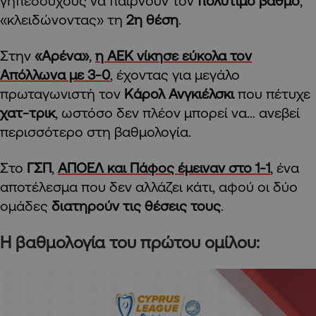
γηπεδούχους να παίρνουν τον
πολύτιμο βαθμό
,
«κλειδώνοντας» τη
2η θέση
.
Στην
«Αρένα»
,
η ΑΕΚ νίκησε εύκολα τον
Απόλλωνα με 3-0
, έχοντας για μεγάλο
πρωταγωνιστή τον
Κάρολ Ανγκιέλσκι
που πέτυχε
χατ-τρικ
, ωστόσο δεν πλέον μπορεί να… ανεβεί
περισσότερο στη βαθμολογία.
Στο
ΓΣΠ
,
ΑΠΟΕΛ και Πάφος έμειναν στο 1-1
, ένα
αποτέλεσμα που δεν αλλάζει κάτι, αφού οι δύο
ομάδες
διατηρούν τις θέσεις τους
.
Η βαθμολογία του πρώτου ομίλου: