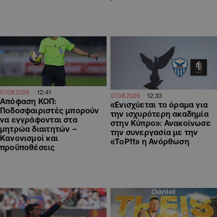
12:41
07.08.2026
12:33
07.08.2026
Απόφαση ΚΟΠ:
«Ενισχύεται το όραμα για
Ποδοσφαιριστές μπορούν
την ισχυρότερη ακαδημία
να εγγράφονται στα
στην Κύπρο»: Ανακοίνωσε
μητρώα διαιτητών –
την συνεργασία με την
Κανονισμοί και
«ToP11» η Ανόρθωση
προϋποθέσεις