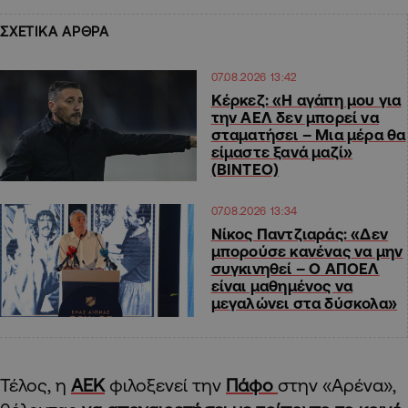
ΣΧΕΤΙΚΑ ΑΡΘΡΑ
07.08.2026 13:42
Κέρκεζ: «Η αγάπη μου για
την ΑΕΛ δεν μπορεί να
σταματήσει – Μια μέρα θα
είμαστε ξανά μαζί»
(ΒΙΝΤΕΟ)
07.08.2026 13:34
Νίκος Παντζιαράς: «Δεν
μπορούσε κανένας να μην
συγκινηθεί – Ο ΑΠΟΕΛ
είναι μαθημένος να
μεγαλώνει στα δύσκολα»
Τέλος, η
ΑΕΚ
φιλοξενεί την
Πάφο
στην «Αρένα»,