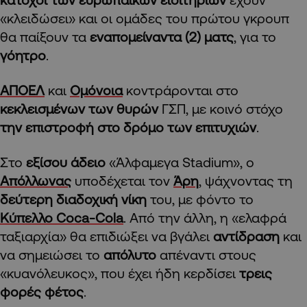
«κλειδώσει» και οι ομάδες του πρώτου γκρουπ
θα παίξουν τα
εναπομείναντα (2) ματς
, για το
γόητρο
.
ΑΠΟΕΛ
και
Ομόνοια
κοντράρονται στο
κεκλεισμένων των θυρών
ΓΣΠ, με κοινό στόχο
την επιστροφή στο δρόμο των επιτυχιών
.
Στο
εξίσου άδειο
«Άλφαμεγα Stadium», ο
Απόλλωνας
υποδέχεται τον
Άρη
, ψάχνοντας τη
δεύτερη διαδοχική νίκη
του, με φόντο το
Κύπελλο Coca-Cola
. Από την άλλη, η «ελαφρά
ταξιαρχία» θα επιδιώξει να βγάλει
αντίδραση
και
να σημειώσει το
απόλυτο
απέναντι στους
«κυανόλευκος», που έχει ήδη κερδίσει
τρεις
φορές φέτος
.