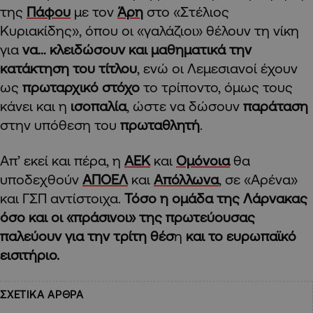
της
Πάφου
με τον
Άρη
στο «Στέλιος
Κυριακίδης», όπου οι «γαλάζιοι» θέλουν τη νίκη
για
να… κλειδώσουν και μαθηματικά την
κατάκτηση του τίτλου
, ενώ οι Λεμεσιανοί έχουν
ως
πρωταρχικό στόχο
το τρίποντο, όμως τους
κάνει και η
ισοπαλία
, ώστε να δώσουν
παράταση
στην υπόθεση του
πρωταθλητή
.
Απ’ εκεί και πέρα, η
ΑΕΚ
και
Ομόνοια
θα
υποδεχθούν
ΑΠΟΕΛ
και
Απόλλωνα
, σε «Αρένα»
και ΓΣΠ αντίστοιχα.
Τόσο η ομάδα της Λάρνακας
όσο και οι «πράσινοι» της πρωτεύουσας
παλεύουν για την τρίτη θέσ
η
και το ευρωπαϊκό
εισιτήριο.
ΣΧΕΤΙΚΑ ΑΡΘΡΑ