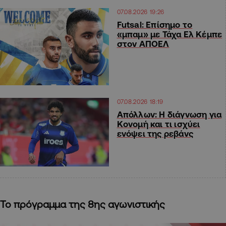
07.08.2026 19:26
Futsal: Επίσημο το
«μπαμ» με Τάχα Ελ Κέμπε
στον ΑΠΟΕΛ
07.08.2026 18:19
Απόλλων: Η διάγνωση για
Κονομή και τι ισχύει
ενόψει της ρεβάνς
Το πρόγραμμα της 8ης αγωνιστικής