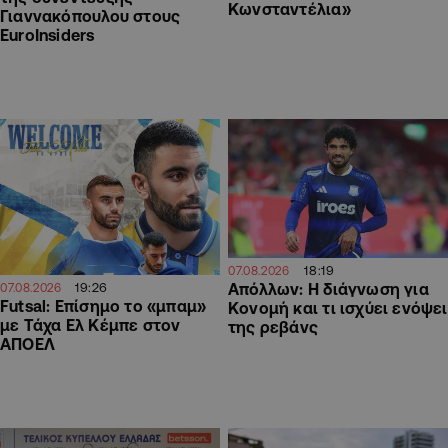
Κωνσταντέλια»
Γιαννακόπουλου στους
EuroInsiders
18:19
07.08.2026
19:26
Απόλλων: Η διάγνωση για
07.08.2026
Futsal: Επίσημο το «μπαμ»
Κονομή και τι ισχύει ενόψει
με Τάχα Ελ Κέμπε στον
της ρεβάνς
ΑΠΟΕΛ