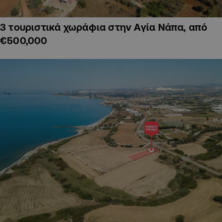
3 τουριστικά χωράφια στην Αγία Νάπα, από
€500,000