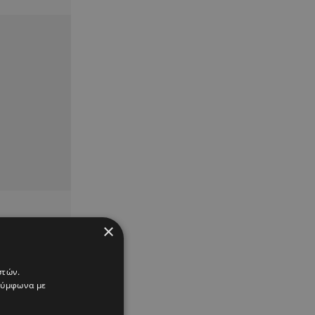
×
στών.
 σύμφωνα με