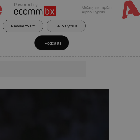
Powered by:
Μέλος του ομίλου
Alpha Cyprus
Newsauto CY
Hello Cyprus
Podcasts