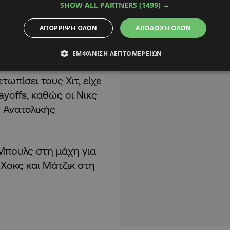
SHOW ALL PARTNERS
(1499) →
2 ριμπάουντ και είχε
ΑΠΌΡΡΙΨΗ ΌΛΩΝ
ΑΠΟΔΟΧΉ ΌΛΩΝ
α κάνει season-high με
ΕΜΦΆΝΙΣΗ ΛΕΠΤΟΜΕΡΕΙΏΝ
τωπίσει τους Χιτ, είχε
ayoffs, καθώς οι Νικς
ς Ανατολικής
 Μπουλς στη μάχη για
 Χοκς και Μάτζικ στη