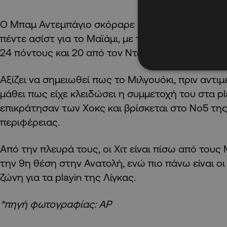
Ο Μπαμ Αντεμπάγιο σκόραρε 31 πόντους, μάζεψε 1
πέντε ασίστ για το Μαϊάμι, με τον Άλεκ Μπερκς ν
24 πόντους και 20 από τον Ντάβιον Μίτσελ.
Αξίζει να σημειωθεί πως το Μιλγουόκι, πριν αντιμε
μάθει πως είχε κλειδώσει η συμμετοχή του στα pl
επικράτησαν των Χοκς και βρίσκεται στο Νο5 τη
περιφέρειας.
Από την πλευρά τους, οι Χιτ είναι πίσω από τους
την 9η θέση στην Ανατολή, ενώ πιο πάνω είναι οι
ζώνη για τα playin της Λίγκας.
*πηγή φωτογραφίας: AP