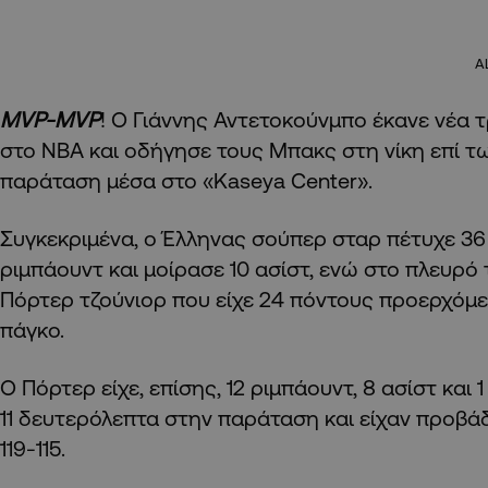
A
MVP-MVP
! Ο Γιάννης Αντετοκούνμπο έκανε νέα 
στο NBA και οδήγησε τους Μπακς στη νίκη επί των
παράταση μέσα στο «Kaseya Center».
Συγκεκριμένα, ο Έλληνας σούπερ σταρ πέτυχε 36 
ριμπάουντ και μοίρασε 10 ασίστ, ενώ στο πλευρό 
Πόρτερ τζούνιορ που είχε 24 πόντους προερχόμ
πάγκο.
Ο Πόρτερ είχε, επίσης, 12 ριμπάουντ, 8 ασίστ και 
11 δευτερόλεπτα στην παράταση και είχαν προβάδ
119-115.