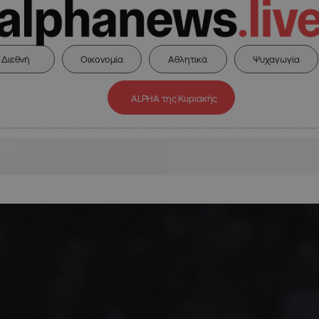
Διεθνή
Οικονομία
Αθλητικά
Ψυχαγωγία
ALPHA της Κυριακής