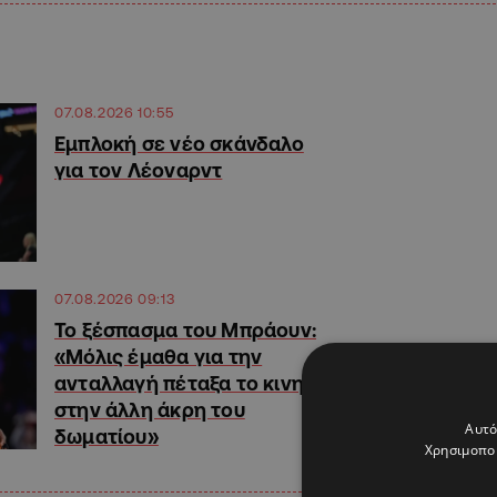
07.08.2026 10:55
Εμπλοκή σε νέο σκάνδαλο
για τον Λέοναρντ
07.08.2026 09:13
Το ξέσπασμα του Μπράουν:
«Μόλις έμαθα για την
ανταλλαγή πέταξα το κινητό
στην άλλη άκρη του
Αυτό
δωματίου»
Χρησιμοποι