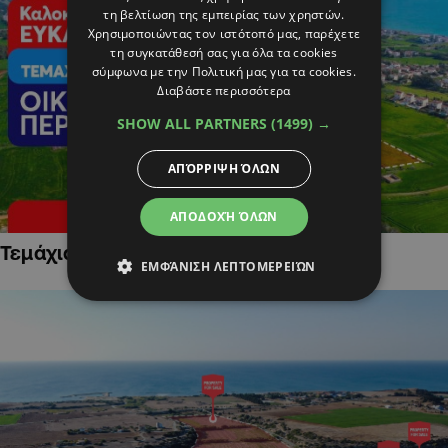
τη βελτίωση της εμπειρίας των χρηστών.
Χρησιμοποιώντας τον ιστότοπό μας, παρέχετε
τη συγκατάθεσή σας για όλα τα cookies
σύμφωνα με την Πολιτική μας για τα cookies.
Διαβάστε περισσότερα
SHOW ALL PARTNERS
(1499) →
ΑΠΌΡΡΙΨΗ ΌΛΩΝ
ΑΠΟΔΟΧΉ ΌΛΩΝ
Τεμάχια Γης σε Οικιστικές Περιοχές
ΕΜΦΆΝΙΣΗ ΛΕΠΤΟΜΕΡΕΙΏΝ