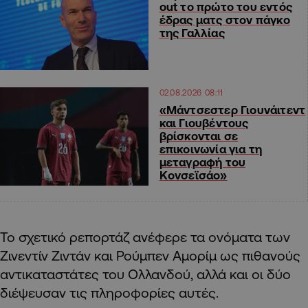
out το πρώτο του εντός
έδρας ματς στον πάγκο
της Γαλλίας
02.08.2026 08:11
«Μάντσεστερ Γιουνάιτεντ
και Γιουβέντους
βρίσκονται σε
επικοινωνία για τη
μεταγραφή του
Κονσεϊσάο»
Το σχετικό ρεπορτάζ ανέφερε τα ονόματα των
Ζινεντίν Ζιντάν και Ρούμπεν Αμορίμ ως πιθανούς
αντικαταστάτες του Ολλανδού, αλλά και οι δύο
διέψευσαν τις πληροφορίες αυτές.