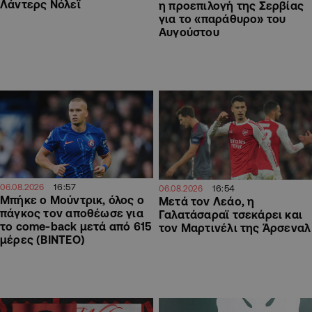
Λάντερς Νόλεϊ
η προεπιλογή της Σερβίας
για το «παράθυρο» του
Αυγούστου
16:57
06.08.2026
16:54
06.08.2026
Μπήκε ο Μούντρικ, όλος ο
Μετά τον Λεάο, η
πάγκος τον αποθέωσε για
Γαλατάσαραϊ τσεκάρει και
το come-back μετά από 615
τον Μαρτινέλι της Άρσεναλ
μέρες (ΒΙΝΤΕΟ)