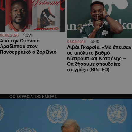
16:31
06.08.2026
Από την Ομόνοια
16:15
06.08.2026
Αραδίππου στον
Λιβάι Γκαρσία: «Με έπεισαν
Πανσερραϊκό ο Ζορζίνιο
σε απόλυτο βαθμό
Νίστρουπ και Κοτσόλης –
Θα ζήσουμε σπουδαίες
στιγμές» (ΒΙΝΤΕΟ)
ΦΩΤΟΓΡΑΦΙΑ ΤΗΣ ΗΜΕΡΑΣ