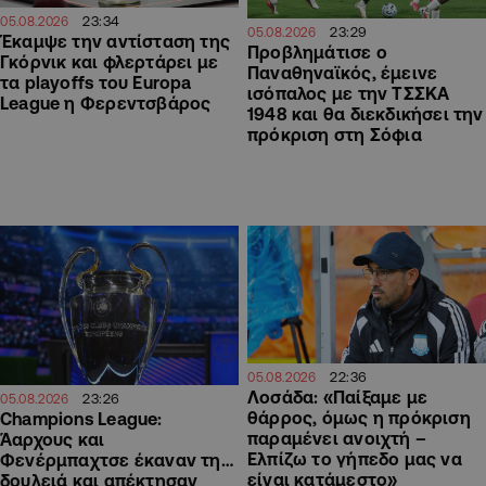
23:34
05.08.2026
23:29
05.08.2026
Έκαμψε την αντίσταση της
Προβλημάτισε ο
Γκόρνικ και φλερτάρει με
Παναθηναϊκός, έμεινε
τα playoffs του Europa
ισόπαλος με την ΤΣΣΚΑ
League η Φερεντσβάρος
1948 και θα διεκδικήσει την
πρόκριση στη Σόφια
22:36
05.08.2026
Λοσάδα: «Παίξαμε με
23:26
05.08.2026
θάρρος, όμως η πρόκριση
Champions League:
παραμένει ανοιχτή –
Άαρχους και
Ελπίζω το γήπεδο μας να
Φενέρμπαχτσε έκαναν τη…
είναι κατάμεστο»
δουλειά και απέκτησαν