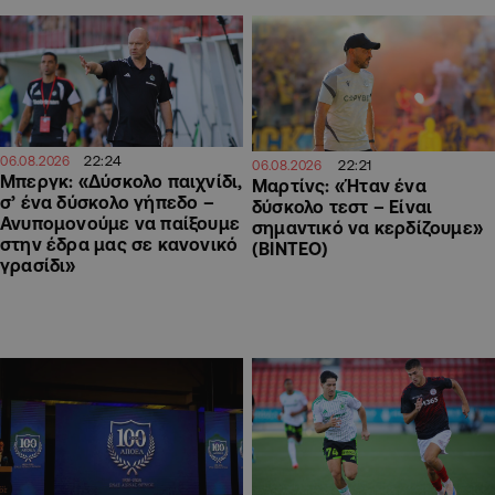
22:24
06.08.2026
22:21
06.08.2026
Μπεργκ: «Δύσκολο παιχνίδι,
Μαρτίνς: «Ήταν ένα
σ’ ένα δύσκολο γήπεδο –
δύσκολο τεστ – Είναι
Ανυπομονούμε να παίξουμε
σημαντικό να κερδίζουμε»
στην έδρα μας σε κανονικό
(ΒΙΝΤΕΟ)
γρασίδι»