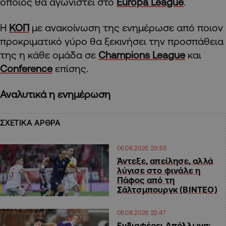
οποίος θα αγωνιστεί στο
Europa League
.
Η
ΚΟΠ
με ανακοίνωση της ενημέρωσε από ποιον
προκριματικό γύρο θα ξεκινήσει την προσπάθεια
της η κάθε ομάδα σε
Champions League
και
Conference
επίσης.
Αναλυτικά η ενημέρωση
ΣΧΕΤΙΚΑ ΑΡΘΡΑ
06.08.2026 23:53
Άντεξε, απείλησε, αλλά
λύγισε στο φινάλε η
Πάφος από τη
Σάλτσμπουργκ (BINTEO)
06.08.2026 22:47
Ενδιαφέρει Απόλλωνα: