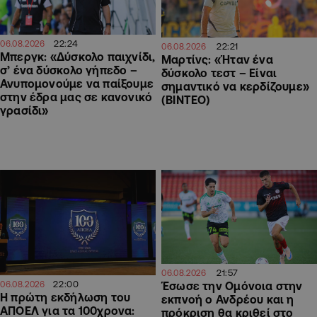
22:24
06.08.2026
22:21
06.08.2026
Μπεργκ: «Δύσκολο παιχνίδι,
Μαρτίνς: «Ήταν ένα
σ’ ένα δύσκολο γήπεδο –
δύσκολο τεστ – Είναι
Ανυπομονούμε να παίξουμε
σημαντικό να κερδίζουμε»
στην έδρα μας σε κανονικό
(ΒΙΝΤΕΟ)
γρασίδι»
21:57
06.08.2026
22:00
06.08.2026
Έσωσε την Ομόνοια στην
Η πρώτη εκδήλωση του
εκπνοή ο Ανδρέου και η
ΑΠΟΕΛ για τα 100χρονα:
πρόκριση θα κριθεί στο