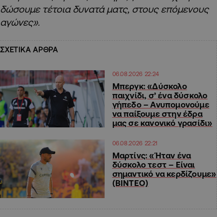
δώσουμε τέτοια δυνατά ματς, στους επόμενους
αγώνες».
ΣΧΕΤΙΚΑ ΑΡΘΡΑ
06.08.2026 22:24
Μπεργκ: «Δύσκολο
παιχνίδι, σ’ ένα δύσκολο
γήπεδο – Ανυπομονούμε
να παίξουμε στην έδρα
μας σε κανονικό γρασίδι»
06.08.2026 22:21
Μαρτίνς: «Ήταν ένα
δύσκολο τεστ – Είναι
σημαντικό να κερδίζουμε»
(ΒΙΝΤΕΟ)