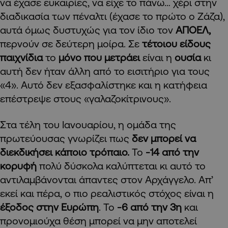
να έχασε ευκαιρίες, να είχε το πάνω… χέρι στην
διαδικασία των πέναλτι (έχασε το πρώτο ο Ζάζα),
αυτά όμως δυστυχώς για τον ίδιο τον
ΑΠΟΕΛ,
περνούν σε δεύτερη μοίρα. Σε
τέτοιου είδους
παιχνίδια
το
μόνο που μετράει
είναι η
ουσία
κι
αυτή δεν ήταν άλλη από το εισιτήριο για τους
«4». Αυτό δεν εξασφαλίστηκε και η κατήφεια
επέστρεψε στους «γαλαζοκίτρινους».
Στα τέλη του Ιανουαρίου, η ομάδα της
πρωτεύουσας γνωρίζει πως
δεν μπορεί να
διεκδικήσει κάποιο τρόπαιο.
Το
-14 από την
κορυφή
πολύ δύσκολα καλύπτεται κι αυτό το
αντιλαμβάνονται άπαντες στον Αρχάγγελο. Απ’
εκεί και πέρα, ο πιο ρεαλιστικός στόχος είναι η
έξοδος στην Ευρώπη
. Το
-6 από την 3η
και
προνομιούχα θέση μπορεί να μην αποτελεί