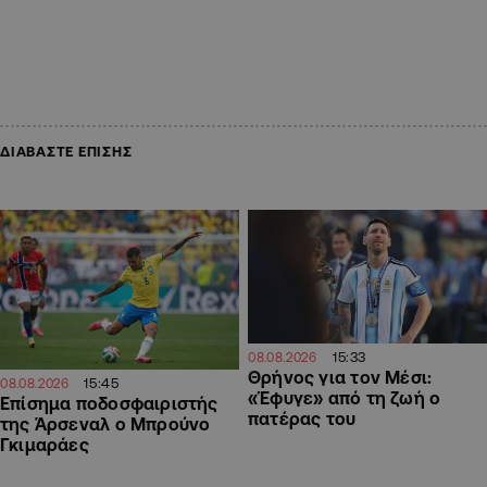
ΔΙΑΒΑΣΤΕ ΕΠΙΣΗΣ
15:33
08.08.2026
Θρήνος για τον Μέσι:
15:45
08.08.2026
«Έφυγε» από τη ζωή ο
Επίσημα ποδοσφαιριστής
πατέρας του
της Άρσεναλ ο Μπρούνο
Γκιμαράες