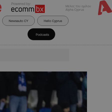
Powered by:
Μέλος του ομίλου
Alpha Cyprus
Newsauto CY
Hello Cyprus
Podcasts