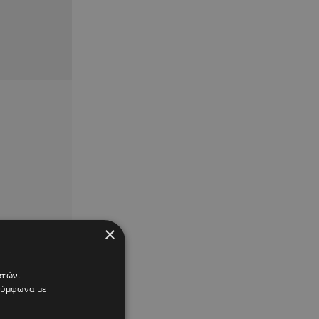
×
στών.
 σύμφωνα με