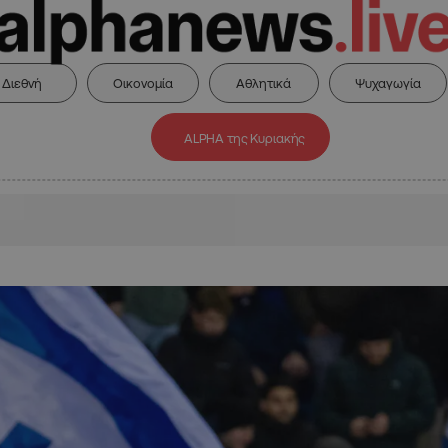
Διεθνή
Οικονομία
Αθλητικά
Ψυχαγωγία
ALPHA της Κυριακής