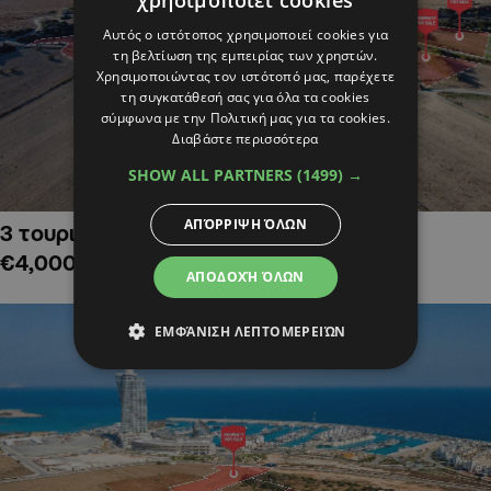
χρησιμοποιεί cookies
Αυτός ο ιστότοπος χρησιμοποιεί cookies για
τη βελτίωση της εμπειρίας των χρηστών.
Χρησιμοποιώντας τον ιστότοπό μας, παρέχετε
τη συγκατάθεσή σας για όλα τα cookies
σύμφωνα με την Πολιτική μας για τα cookies.
Διαβάστε περισσότερα
SHOW ALL PARTNERS
(1499) →
ΑΠΌΡΡΙΨΗ ΌΛΩΝ
3 τουριστικά χωράφια στην Αλαμινό,
€4,000,000
ΑΠΟΔΟΧΉ ΌΛΩΝ
ΕΜΦΆΝΙΣΗ ΛΕΠΤΟΜΕΡΕΙΏΝ