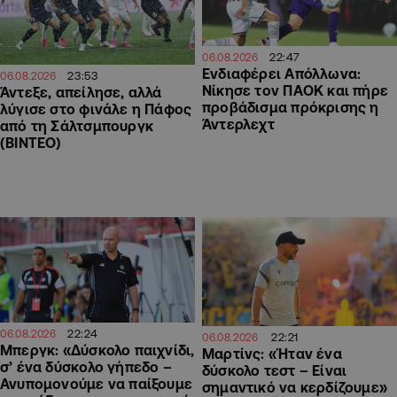
22:47
06.08.2026
Ενδιαφέρει Απόλλωνα:
23:53
06.08.2026
Νίκησε τον ΠΑΟΚ και πήρε
Άντεξε, απείλησε, αλλά
προβάδισμα πρόκρισης η
λύγισε στο φινάλε η Πάφος
Άντερλεχτ
από τη Σάλτσμπουργκ
(BINTEO)
22:24
06.08.2026
22:21
06.08.2026
Μπεργκ: «Δύσκολο παιχνίδι,
Μαρτίνς: «Ήταν ένα
σ’ ένα δύσκολο γήπεδο –
δύσκολο τεστ – Είναι
Ανυπομονούμε να παίξουμε
σημαντικό να κερδίζουμε»