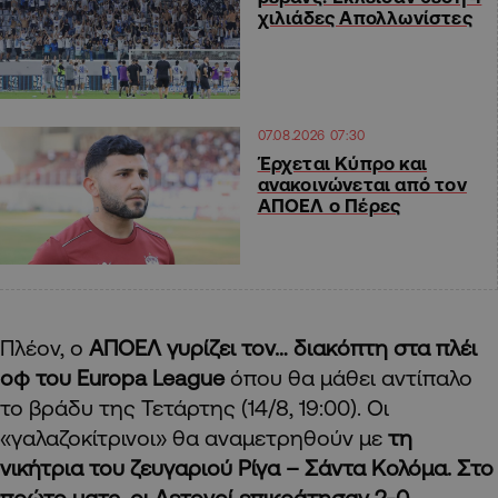
χιλιάδες Απολλωνίστες
07.08.2026 07:30
Έρχεται Κύπρο και
ανακοινώνεται από τον
ΑΠΟΕΛ ο Πέρες
Πλέον, ο
ΑΠΟΕΛ γυρίζει τον… διακόπτη στα πλέι
οφ του
Europa
League
όπου θα μάθει αντίπαλο
το βράδυ της Τετάρτης (14/8, 19:00). Οι
«γαλαζοκίτρινοι» θα αναμετρηθούν με
τη
νικήτρια του ζευγαριού Ρίγα – Σάντα Κολόμα. Στο
πρώτο ματς, οι Λετονοί επικράτησαν 2-0.