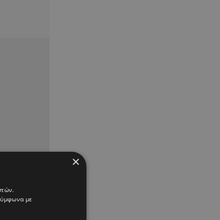
×
στών.
 σύμφωνα με