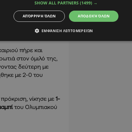
SHOW ALL PARTNERS
(1499) →
ΑΠΌΡΡΙΨΗ ΌΛΩΝ
ΑΠΟΔΟΧΉ ΌΛΩΝ
ΕΜΦΆΝΙΣΗ ΛΕΠΤΟΜΕΡΕΙΏΝ
αιριού πήρε και
ρωτιά στον όμιλό της,
νοντας δεύτερη με
ήθηκε με 2-0 του
ν πρόκριση, νίκησε με
1-
ααμπί
του Ολυμπιακού