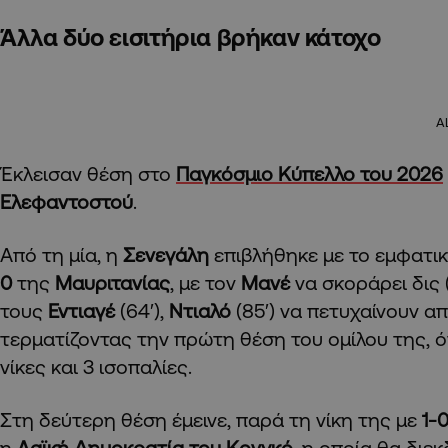
Άλλα δύο εισιτήρια βρήκαν κάτοχο
A
Έκλεισαν θέση στο
Παγκόσμιο Κύπελλο του 2026
Ελεφαντοστού
.
Από τη μία, η
Σενεγάλη
επιβλήθηκε με το εμφατι
0
της
Μαυριτανίας
, με τον
Μανέ
να σκοράρει δις (
τους
Εντιαγέ
(64′),
Ντιαλό
(85′) να πετυχαίνουν α
τερματίζοντας την πρώτη θέση του ομίλου της, ό
νίκες και 3 ισοπαλίες.
Στη δεύτερη θέση έμεινε, παρά τη νίκη της με
1-
η
Λαϊκή Δημοκρατία του Κονγκό
, η οποία θα διε