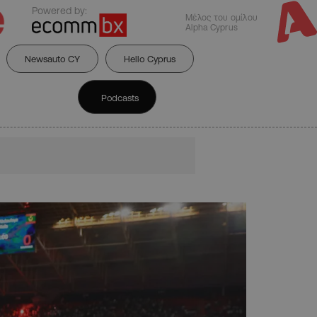
Powered by:
Μέλος του ομίλου
Alpha Cyprus
Newsauto CY
Hello Cyprus
Podcasts