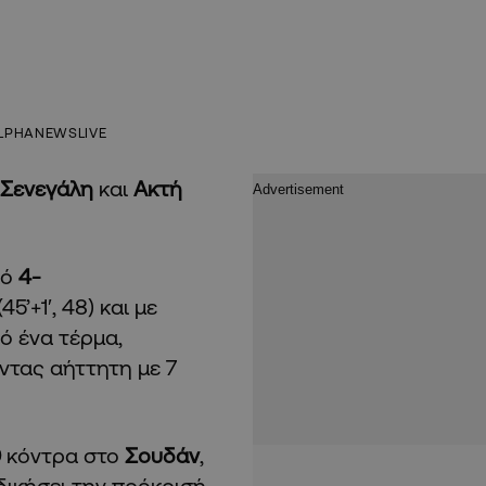
LPHANEWSLIVE
Σενεγάλη
και
Ακτή
κό
4-
45’+1′, 48) και με
πό ένα τέρμα,
ντας αήττητη με 7
0
κόντρα στο
Σουδάν
,
κδικήσει την πρόκρισή