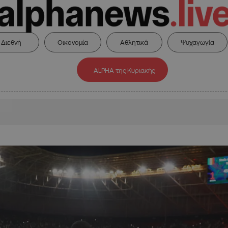
Διεθνή
Οικονομία
Αθλητικά
Ψυχαγωγία
ALPHA της Κυριακής