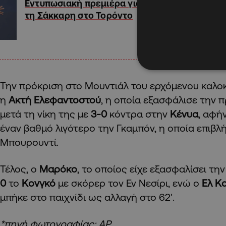
Εντυπωσιακή πρεμιέρα για
τη Σάκκαρη στο Τορόντο
Την πρόκριση στο Μουντιάλ του ερχόμενου καλοκ
η
Ακτή Ελεφαντοστού
, η οποία εξασφάλισε την π
μετά τη νίκη της με
3-0
κόντρα στην
Κένυα
, αφή
έναν βαθμό λιγότερο την Γκαμπόν, η οποία επιβλ
Μπουρουντί.
Τέλος, ο
Μαρόκο
, το οποίος είχε εξασφαλίσει τη
0
το
Κονγκό
με σκόρερ τον Εν Νεσίρι, ενώ ο
Ελ Κ
μπήκε στο παιχνίδι ως αλλαγή στο 62′.
*πηγή φωτογραφίας: ΑΡ