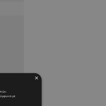
×
στών.
 σύμφωνα με