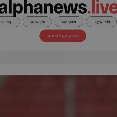
Διεθνή
Οικονομία
Αθλητικά
Ψυχαγωγία
ALPHA της Κυριακής