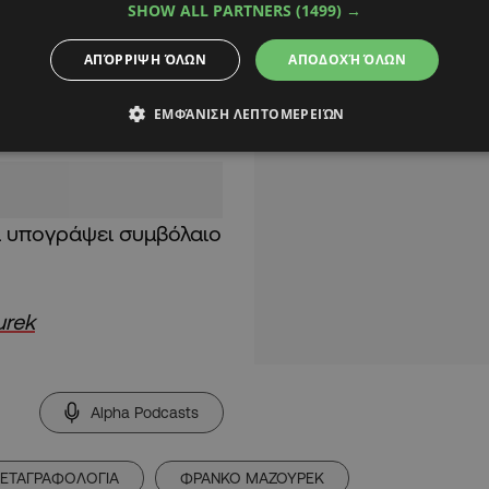
SHOW ALL PARTNERS
(1499) →
ΑΠΌΡΡΙΨΗ ΌΛΩΝ
ΑΠΟΔΟΧΉ ΌΛΩΝ
ι ολοκληρωθεί, πράγμα
ΕΜΦΆΝΙΣΗ ΛΕΠΤΟΜΕΡΕΙΏΝ
 της Λεμεσού.
 υπογράψει συμβόλαιο
urek
Alpha Podcasts
ΕΤΑΓΡΑΦΟΛΟΓΙΑ
ΦΡΑΝΚΟ ΜΑΖΟΥΡΕΚ