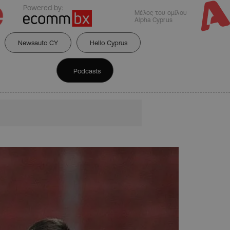
Powered by:
Μέλος του ομίλου
Alpha Cyprus
Newsauto CY
Hello Cyprus
Podcasts