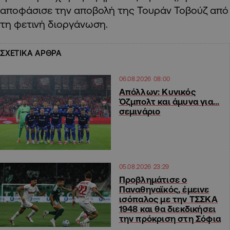
αποφάσισε την αποβολή της Τουράν Τοβούζ από
τη φετινή διοργάνωση.
ΣΧΕΤΙΚΑ ΑΡΘΡΑ
06.08.2026 08:00
Απόλλων: Κυνικός
Όζμπολτ και άμυνα για…
σεμινάριο
05.08.2026 23:29
Προβλημάτισε ο
Παναθηναϊκός, έμεινε
ισόπαλος με την ΤΣΣΚΑ
1948 και θα διεκδικήσει
την πρόκριση στη Σόφια