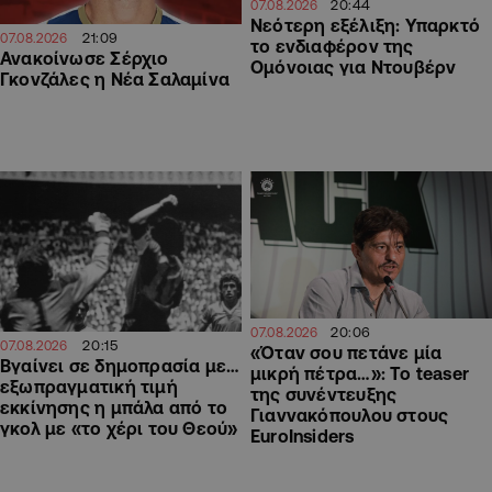
20:44
07.08.2026
Νεότερη εξέλιξη: Υπαρκτό
21:09
07.08.2026
το ενδιαφέρον της
Ανακοίνωσε Σέρχιο
Ομόνοιας για Ντουβέρν
Γκονζάλες η Νέα Σαλαμίνα
20:06
07.08.2026
20:15
07.08.2026
«Όταν σου πετάνε μία
Βγαίνει σε δημοπρασία με…
μικρή πέτρα…»: Το teaser
εξωπραγματική τιμή
της συνέντευξης
εκκίνησης η μπάλα από το
Γιαννακόπουλου στους
γκολ με «το χέρι του Θεού»
EuroInsiders