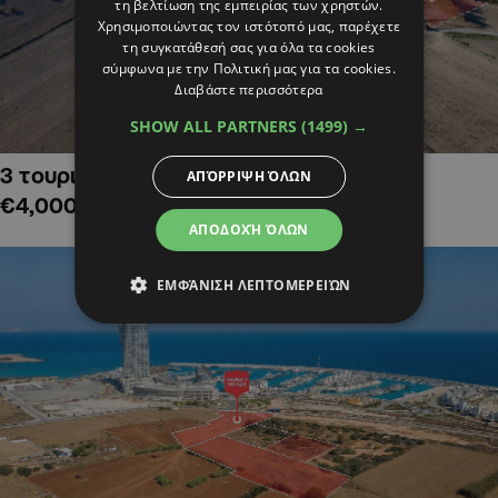
τη βελτίωση της εμπειρίας των χρηστών.
Χρησιμοποιώντας τον ιστότοπό μας, παρέχετε
τη συγκατάθεσή σας για όλα τα cookies
σύμφωνα με την Πολιτική μας για τα cookies.
Διαβάστε περισσότερα
SHOW ALL PARTNERS
(1499) →
3 τουριστικά χωράφια στην Αλαμινό,
ΑΠΌΡΡΙΨΗ ΌΛΩΝ
€4,000,000
ΑΠΟΔΟΧΉ ΌΛΩΝ
ΕΜΦΆΝΙΣΗ ΛΕΠΤΟΜΕΡΕΙΏΝ