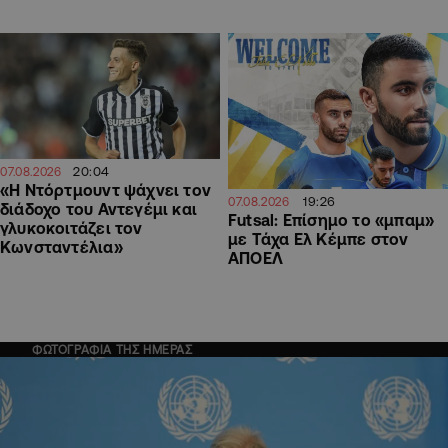
20:04
07.08.2026
«Η Ντόρτμουντ ψάχνει τον
19:26
07.08.2026
διάδοχο του Αντεγέμι και
Futsal: Επίσημο το «μπαμ»
γλυκοκοιτάζει τον
με Τάχα Ελ Κέμπε στον
Κωνσταντέλια»
ΑΠΟΕΛ
ΦΩΤΟΓΡΑΦΙΑ ΤΗΣ ΗΜΕΡΑΣ