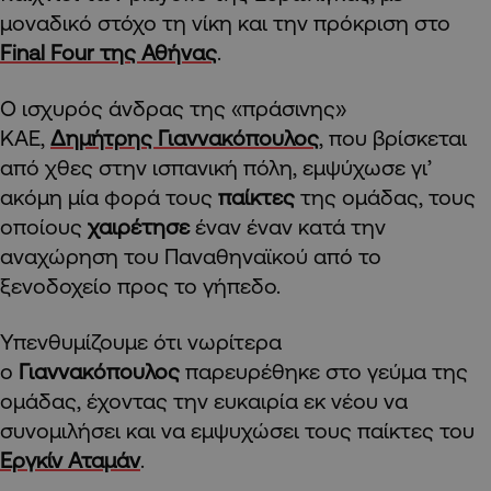
μοναδικό στόχο τη νίκη και την πρόκριση στο
Final Four της Αθήνας
.
Ο ισχυρός άνδρας της «πράσινης»
ΚΑΕ,
Δημήτρης Γιαννακόπουλος
, που βρίσκεται
από χθες στην ισπανική πόλη, εμψύχωσε γι’
ακόμη μία φορά τους
παίκτες
της ομάδας, τους
οποίους
χαιρέτησε
έναν έναν κατά την
αναχώρηση του Παναθηναϊκού από το
ξενοδοχείο προς το γήπεδο.
Υπενθυμίζουμε ότι νωρίτερα
ο
Γιαννακόπουλος
παρευρέθηκε στο γεύμα της
ομάδας, έχοντας την ευκαιρία εκ νέου να
συνομιλήσει και να εμψυχώσει τους παίκτες του
Εργκίν Αταμάν
.