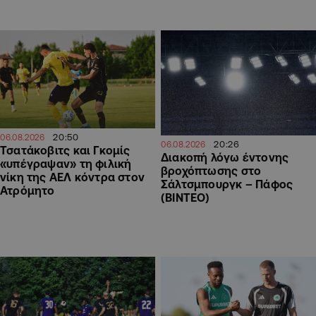
20:50
06.08.2026
20:26
06.08.2026
Τσατάκοβιτς και Γκομίς
Διακοπή λόγω έντονης
«υπέγραψαν» τη φιλική
βροχόπτωσης στο
νίκη της ΑΕΛ κόντρα στον
Σάλτσμπουργκ – Πάφος
Ατρόμητο
(ΒΙΝΤΕΟ)