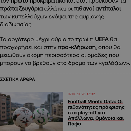
τον
πρώτο προκριματικό
και έτσι προέκυψαν τα
πρώτα ζευγάρια
αλλά και οι
πιθανοί αντίπαλοι
των κυπελλούχων ενόψει της αυριανής
διαδικασίας.
Το αργότερο μέχρι αύριο το πρωί η
UEFA
θα
προχωρήσει και στην
προ-κλήρωση
, όπου θα
μειωθούν ακόμη περισσότερο οι ομάδες που
μπορούν να βρεθούν στο δρόμο των «γαλάζιων».
ΣΧΕΤΙΚΑ ΑΡΘΡΑ
07.08.2026 17:32
Football Meets Data: Οι
πιθανότητες πρόκρισης
στα play-off για
Απόλλωνα, Ομόνοια και
Πάφο