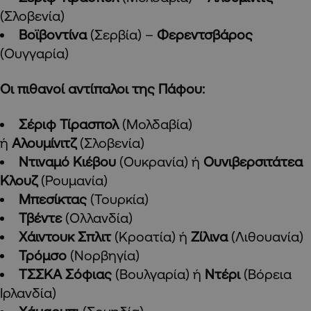
(Σλοβενία)
Βοϊβοντίνα
(Σερβία) –
Φερεντσβάρος
(Ουγγαρία)
Οι πιθανοί αντίπαλοι της Πάφου:
Σέριφ Τίρασπολ
(Μολδαβία)
ή
Αλουμίνιτζ
(Σλοβενία)
Ντιναμό Κιέβου
(Ουκρανία) ή
Ουνιβερσιτάτεα
Κλουζ
(Ρουμανία)
Μπεσίκτας
(Τουρκία)
Τβέντε
(Ολλανδία)
Χάιντουκ Σπλιτ
(Κροατία) ή
Ζίλινα
(Λιθουανία)
Τρόμσο
(Νορβηγία)
ΤΣΣΚΑ Σόφιας
(Βουλγαρία) ή
Ντέρι
(Βόρεια
Ιρλανδία)