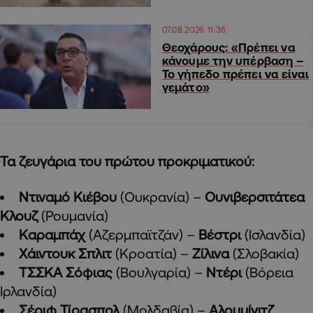
07.08.2026 11:36
Θεοχάρους: «Πρέπει να
κάνουμε την υπέρβαση –
Το γήπεδο πρέπει να είναι
γεμάτο»
Τα ζευγάρια του πρώτου προκριματικού:
Ντιναμό Κιέβου
(Ουκρανία) –
Ουνιβερσιτάτεα
Κλουζ
(Ρουμανία)
Καραμπάχ
(Αζερμπαϊτζάν) –
Βέστρι
(Ισλανδία)
Χάιντουκ Σπλιτ
(Κροατία) –
Ζίλινα
(Σλοβακία)
ΤΣΣΚΑ Σόφιας
(Βουλγαρία) –
Ντέρι
(Βόρεια
Ιρλανδία)
Σέριφ Τίρασπολ
(Μολδαβία) –
Αλουμίνιτζ