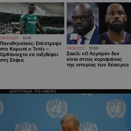
13:41
09.08.2026
Παναθηναϊκός: Επέστρεψε
12:59
09.08.2026
στο Κορωπί ο Τετέι –
Σακίλ: «Ο Λεμπρόν δεν
Ορθάνοιχτο να ταξιδέψει
είναι στους κορυφαίους
στη Σόφια
της ιστορίας των Λέικερς»
ΦΩΤΟΓΡΑΦΙΑ ΤΗΣ ΗΜΕΡΑΣ