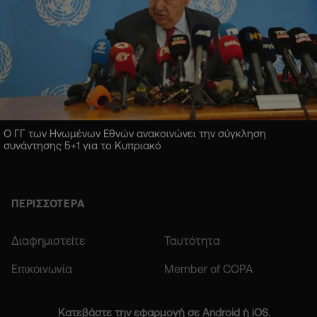
Ο ΓΓ των Ηνωμένων Εθνών ανακοινώνει την σύγκληση
συνάντησης 5+1 για το Κυπριακό
ΠΕΡΙΣΣΟΤΕΡΑ
Διαφημιστείτε
Ταυτότητα
Επικοινωνία
Member of COPA
Κατεβάστε την εφαρμογή σε Android ή iOS.