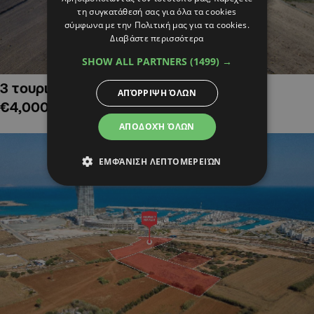
τη συγκατάθεσή σας για όλα τα cookies
σύμφωνα με την Πολιτική μας για τα cookies.
Διαβάστε περισσότερα
SHOW ALL PARTNERS
(1499) →
3 τουριστικά χωράφια στην Αλαμινό,
ΑΠΌΡΡΙΨΗ ΌΛΩΝ
€4,000,000
ΑΠΟΔΟΧΉ ΌΛΩΝ
ΕΜΦΆΝΙΣΗ ΛΕΠΤΟΜΕΡΕΙΏΝ