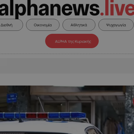
Διεθνή
Οικονομία
Αθλητικά
Ψυχαγωγία
ALPHA της Κυριακής