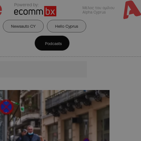
Powered by:
Μέλος του ομίλου
Alpha Cyprus
Newsauto CY
Hello Cyprus
Podcasts