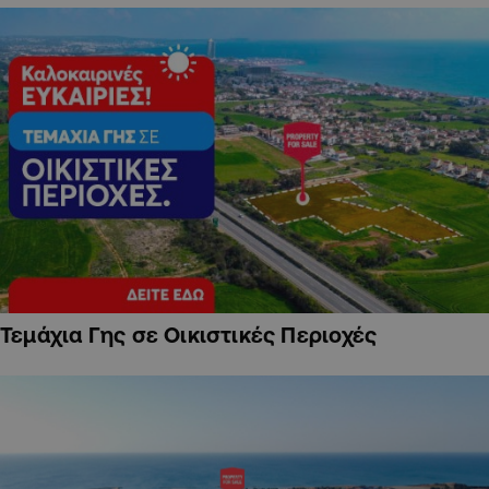
Τεμάχια Γης σε Οικιστικές Περιοχές