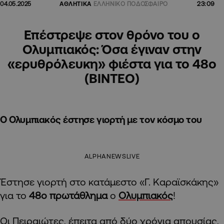
23:09
04.05.2025
ΑΘΛΗΤΙΚΑ
ΕΛΛΗΝΙΚΟ ΠΟΔΟΣΦΑΙΡΟ
Επέστρεψε στον θρόνο του ο
Ολυμπιακός: Όσα έγιναν στην
«ερυθρόλευκη» φιέστα για το 48o
(BINTEO)
Ο Ολυμπιακός έστησε γιορτή με τον κόσμο του
ALPHANEWSLIVE
Έστησε γιορτή στο κατάμεστο «Γ. Καραϊσκάκης»
για το
48ο πρωτάθλημα
ο
Ολυμπιακός
!
Οι Πειραιώτες, έπειτα από δύο χρόνια απουσίας,