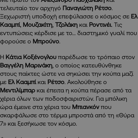
τελευταίο τον αρχηγό
Παναγιώτη Ρέτσο
.
Ξεχωριστή υποδοχή επεφύλασσε ο κόσμος σε
Ελ
Κααμπί
,
Μουζακίτη
,
Τζολάκη
και
Ροντινέι
. Τις
εντυπώσεις κέρδισε με το… διαστημικό γυαλί που
φορούσε ο
Μπρούνο
.
Η
Κάτια Κοξένογλου
παρέδωσε το τρόπαιο στον
Βαγγέλη Μαρινάκη
, ο οποίος κατευθύνθηκε
στους παίκτες ώστε να σηκώσει την κούπα μαζί
με
Ελ Κααμπί
και
Ρέτσο
. Ακολούθησε ο
Μεντιλίμπαρ
και έπειτα η κούπα πέρασε από τα
χέρια όλων των ποδοσφαιριστών. Για μπόλικη
ώρα έμεινε στα χέρια του
Μπιανκόν
που
σκαρφάλωσε στο τέρμα μπροστά από τη «Θύρα
7»
και ξεσήκωσε τον κόσμο.