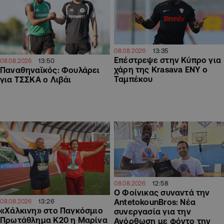
13:35
08.08.2026
Επέστρεψε στην Κύπρο για
13:50
08.08.2026
χάρη της Krasava ΕΝΥ ο
Παναθηναϊκός: Φουλάρει
Ταμπέκου
για ΤΣΣΚΑ ο Λιβάι
12:58
08.08.2026
Ο Φοίνικας συναντά την
13:26
AntetokounBros: Νέα
08.08.2026
«Χάλκινη» στο Παγκόσμιο
συνεργασία για την
Πρωτάθλημα Κ20 η Μαρίνα
Ανόρθωση με φόντο την