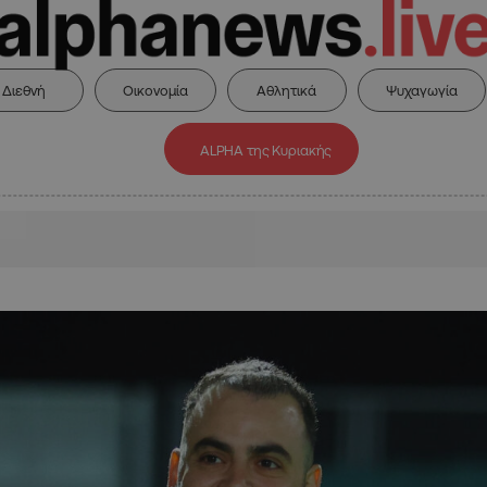
Διεθνή
Οικονομία
Αθλητικά
Ψυχαγωγία
ALPHA της Κυριακής