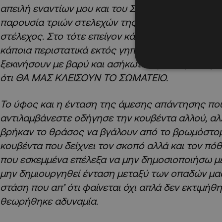
απειλή εναντίων μου και του Σωματείου, εντός το
παρουσία τριών στελεχών της Αστυνομίας Κύπρο
στέλεχος. Στο τότε επείγον κάλεσμα τους για σ
κάποια περιστατικά εκτός γηπέδου, ανταποκρίθηκ
ξεκινήσουν με βαρύ και ασήκωτο ύφος την κουβ
ότι ΘΑ ΜΑΣ ΚΛΕΙΣΟΥΝ ΤΟ ΣΩΜΑΤΕΙΟ.
Το ύφος και η ένταση της άμεσης απάντησης πο
αντιλαμβάνεστε οδήγησε την κουβέντα αλλού, αλλ
βρήκαν το θράσος να βγάλουν από το βρωμόστομ
κουβέντα που δείχνει τον σκοπό αλλά και τον πόθ
που εσκεμμένα επέλεξα να μην δημοσιοποιήσω μέ
μην δημιουργηθεί ένταση μεταξύ των οπαδών μας
στάση που απ’ ότι φαίνεται όχι απλά δεν εκτιμήθ
θεωρήθηκε αδυναμία.