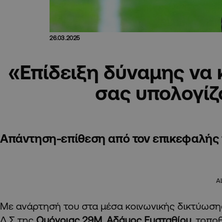
26.03.2025
«Επίδειξη δύναμης να 
σας υπολογί
Απάντηση-επίθεση από τον επικεφαλής
A
Με ανάρτησή του στα μέσα κοινωνικής δικτύωση
Δ.Σ της
Ομόνοιας 29Μ
,
Αδάμος Ευσταθίου
, τοπο