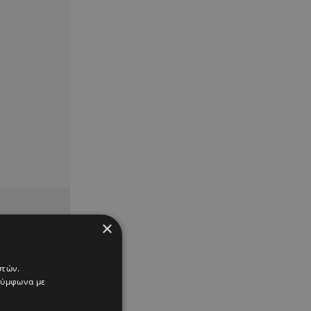
×
στών.
 σύμφωνα με