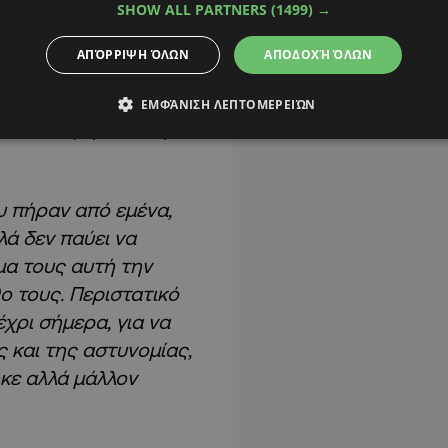
SHOW ALL PARTNERS
(1499) →
υ Αρχηγείου, στην
υ το ένα ανώτατο
ΑΠΌΡΡΙΨΗ ΌΛΩΝ
ΑΠΟΔΟΧΉ ΌΛΩΝ
υνάντηση με αφορμή
α για να μου
ΕΜΦΆΝΙΣΗ ΛΕΠΤΟΜΕΡΕΙΏΝ
έντα αναφέροντας μου
υ πήραν από εμένα,
ά δεν παύει να
α τους αυτή την
ο τους. Περιστατικό
χρι σήμερα, για να
 και της αστυνομίας,
ηκε αλλά μάλλον