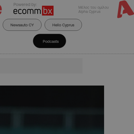
Powered by:
Μέλος του ομίλου
Alpha Cyprus
Newsauto CY
Hello Cyprus
Podcasts