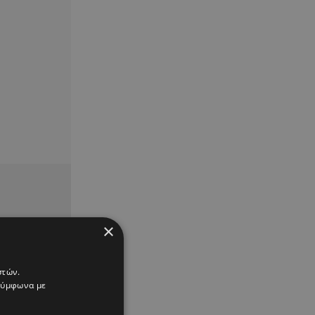
×
στών.
 σύμφωνα με