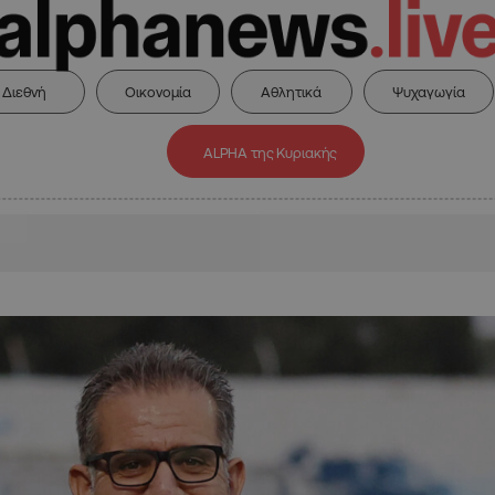
Διεθνή
Οικονομία
Αθλητικά
Ψυχαγωγία
ALPHA της Κυριακής