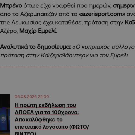
Μπρένο
όπως είχε γραφθεί προ ημερών,
σημεριν
από το Αζερμπαϊτζάν από το
«azerisport.com»
ανα
της Λευκωσίας έχει καταθέσει πρόταση στην
Καϊ
Αζέρο,
Μαχίρ Εμρελί
.
Αναλυτικά το δημοσίευμα:
«
Ο κυπριακός σύλλογο
πρόταση στην Καϊζερσλάουτερν για τον Εμρέλι
06.08.2026 22:00
Η πρώτη εκδήλωση του
ΑΠΟΕΛ για τα 100χρονα:
Αποκαλύφθηκε το
επετειακό λογότυπο (ΦΩΤΟ/
ΒΙΝΤΕΟ)