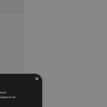
×
στών.
 σύμφωνα με