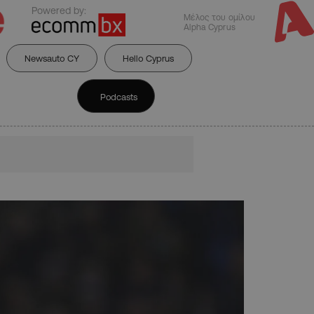
Powered by:
Μέλος του ομίλου
Alpha Cyprus
Newsauto CY
Hello Cyprus
Podcasts