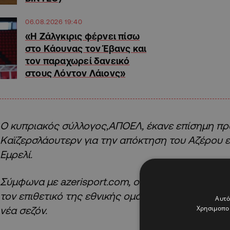
06.08.2026 19:40
«Η Ζάλγκιρις φέρνει πίσω
στο Κάουνας τον Έβανς και
τον παραχωρεί δανεικό
στους Λόντον Λάιονς»
Ο κυπριακός σύλλογος,ΑΠΟΕΛ, έκανε επίσημη πρ
Καϊζερσλάουτερν για την απόκτηση του Αζέρου ε
Εμρελί.
Σύμφωνα με azerisport.com, ο σύλλογος από τη Λ
τον επιθετικό της εθνικής ομάδας του Αζερμπαϊτζ
Αυτό
Χρησιμοποι
νέα σεζόν.