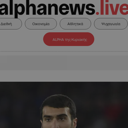
Διεθνή
Οικονομία
Αθλητικά
Ψυχαγωγία
ALPHA της Κυριακής