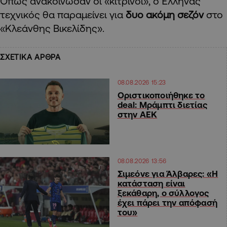
Όπως ανακοίνωσαν οι «κίτρινοι», ο Έλληνας
τεχνικός θα παραμείνει για
δυο ακόμη σεζόν
στο
«Κλεάνθης Βικελίδης».
ΣΧΕΤΙΚΑ ΑΡΘΡΑ
08.08.2026 15:23
Οριστικοποιήθηκε το
deal: Μράμπτι διετίας
στην ΑΕΚ
08.08.2026 13:56
Σιμεόνε για Άλβαρες: «Η
κατάσταση είναι
ξεκάθαρη, ο σύλλογος
έχει πάρει την απόφασή
του»