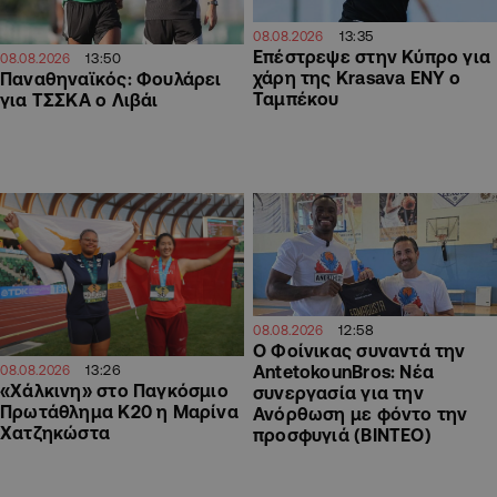
13:35
08.08.2026
Επέστρεψε στην Κύπρο για
13:50
08.08.2026
χάρη της Krasava ΕΝΥ ο
Παναθηναϊκός: Φουλάρει
Ταμπέκου
για ΤΣΣΚΑ ο Λιβάι
12:58
08.08.2026
Ο Φοίνικας συναντά την
13:26
AntetokounBros: Νέα
08.08.2026
«Χάλκινη» στο Παγκόσμιο
συνεργασία για την
Πρωτάθλημα Κ20 η Μαρίνα
Ανόρθωση με φόντο την
Χατζηκώστα
προσφυγιά (ΒΙΝΤΕΟ)