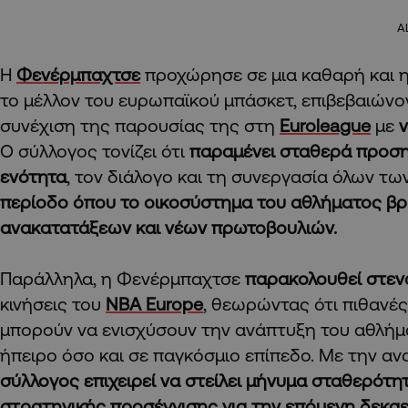
A
Η
Φενέρμπαχτσε
προχώρησε σε μια καθαρή και 
το μέλλον του ευρωπαϊκού μπάσκετ, επιβεβαιών
συνέχιση της παρουσίας της στη
Euroleague
με
ν
Ο σύλλογος τονίζει ότι
παραμένει σταθερά προσ
ενότητα
, τον διάλογο και τη συνεργασία όλων τ
περίοδο όπου το οικοσύστημα του αθλήματος βρ
ανακατατάξεων και νέων πρωτοβουλιών.
Παράλληλα, η Φενέρμπαχτσε
παρακολουθεί στεν
κινήσεις του
NBA Europe
, θεωρώντας ότι πιθανέ
μπορούν να ενισχύσουν την ανάπτυξη του αθλήμ
ήπειρο όσο και σε παγκόσμιο επίπεδο. Με την αν
σύλλογος επιχειρεί να στείλει μήνυμα σταθερότητ
στρατηγικής προσέγγισης για την επόμενη δεκαε