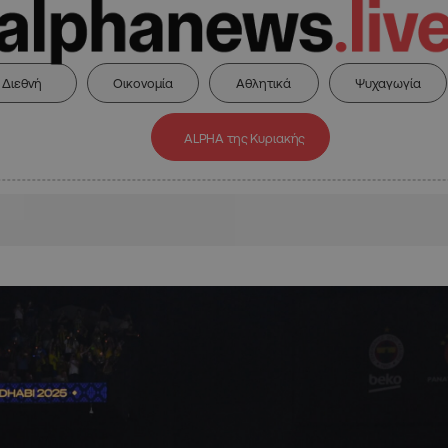
Διεθνή
Οικονομία
Αθλητικά
Ψυχαγωγία
ALPHA της Κυριακής