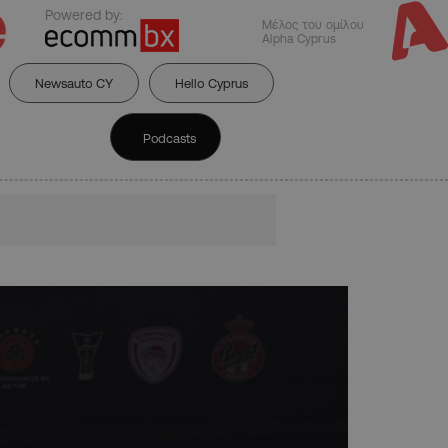
Powered by:
Μέλος του ομίλου
Alpha Cyprus
Newsauto CY
Hello Cyprus
Podcasts