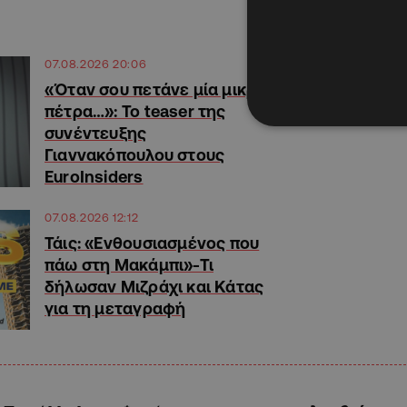
07.08.2026 20:06
«Όταν σου πετάνε μία μικρή
πέτρα…»: Το teaser της
συνέντευξης
Γιαννακόπουλου στους
EuroInsiders
07.08.2026 12:12
Τάις: «Ενθουσιασμένος που
πάω στη Μακάμπι»-Τι
δήλωσαν Μιζράχι και Κάτας
για τη μεταγραφή