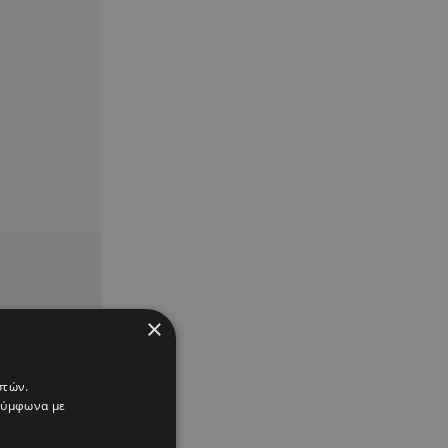
×
στών.
 σύμφωνα με