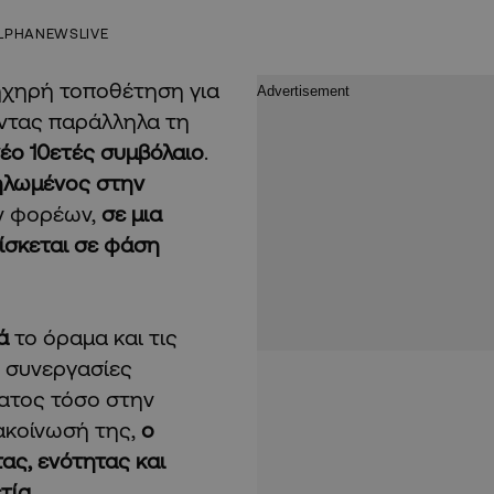
LPHANEWSLIVE
ηχηρή τοποθέτηση για
οντας παράλληλα τη
έο 10ετές συμβόλαιο
.
ηλωμένος στην
ων φορέων,
σε μια
ίσκεται σε φάση
ά
το όραμα και τις
ς συνεργασίες
ατος τόσο στην
ακοίνωσή της,
ο
ας, ενότητας και
τία.