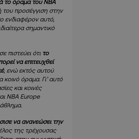
ά το όραμα του NBA
ή του προσέγγιση στην
το ενδιαφέρον αυτό,
ιδιαίτερα σημαντικό
ε πιστεύει ότι
το
ορεί να επιτευχθεί
κέ
, ενώ εκτός αυτού
 κοινό όραμα. Γι’ αυτό
σίες και κοινές
αι NBA Europe
άθλημα.
σισε να ανανεώσει την
τέλος της τρέχουσας
ζεται στην αγωνιστική