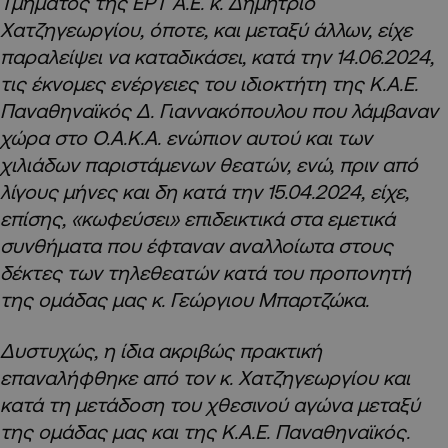
Τμήματος της ΕΡΤ Α.Ε. κ. Δημήτριο
Χατζηγεωργίου, όποτε, και μεταξύ άλλων, είχε
παραλείψει να καταδικάσει, κατά την 14.06.2024,
τις έκνομες ενέργειες του ιδιοκτήτη της Κ.Α.Ε.
Παναθηναϊκός Δ. Γιαννακόπουλου που λάμβαναν
χώρα στο Ο.Α.Κ.Α. ενώπιον αυτού και των
χιλιάδων παριστάμενων θεατών, ενώ, πριν από
λίγους μήνες και δη κατά την 15.04.2024, είχε,
επίσης, «κωφεύσει» επιδεικτικά στα εμετικά
συνθήματα που έφταναν αναλλοίωτα στους
δέκτες των τηλεθεατών κατά του προπονητή
της ομάδας μας κ. Γεώργιου Μπαρτζώκα.
Δυστυχώς, η ίδια ακριβώς πρακτική
επαναλήφθηκε από τον κ. Χατζηγεωργίου και
κατά τη μετάδοση του χθεσινού αγώνα μεταξύ
της ομάδας μας και της Κ.Α.Ε. Παναθηναϊκός.