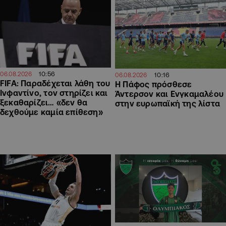
10:56
06.08.2026
10:16
06.08.2026
FIFA: Παραδέχεται λάθη του
Η Πάφος πρόσθεσε
Ινφαντίνο, τον στηρίζει και
Άντερσον και Ενγκαμαλέου
ξεκαθαρίζει… «δεν θα
στην ευρωπαϊκή της λίστα
δεχθούμε καμία επίθεση»