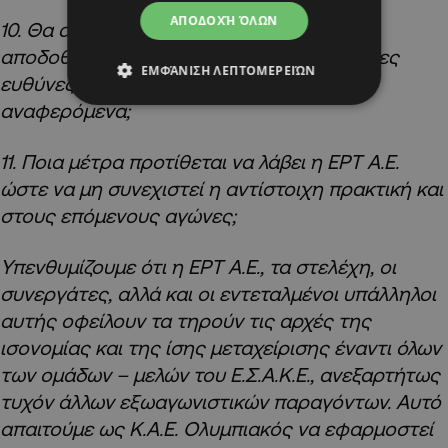
ΑΠΟΔΟΧΉ ΌΛΩΝ
10. Θα αναζητηθούν οι υπεύθυνοι και θα
αποδοθούν οι όποιες τυχόν προβλεπόμενες
ΕΜΦΆΝΙΣΗ ΛΕΠΤΟΜΕΡΕΙΏΝ
ευθύνες ή κυρώσεις για τα παραπάνω
αναφερόμενα;
11. Ποια μέτρα προτίθεται να λάβει η ΕΡΤ Α.Ε.
ώστε να μη συνεχιστεί η αντίστοιχη πρακτική και
στους επόμενους αγώνες;
Υπενθυμίζουμε ότι η ΕΡΤ Α.Ε., τα στελέχη, οι
συνεργάτες, αλλά και οι εντεταλμένοι υπάλληλοι
αυτής οφείλουν τα τηρούν τις αρχές της
ισονομίας και της ίσης μεταχείρισης έναντι όλων
των ομάδων – μελών του Ε.Σ.Α.Κ.Ε., ανεξαρτήτως
τυχόν άλλων εξωαγωνιστικών παραγόντων. Αυτό
απαιτούμε ως Κ.Α.Ε. Ολυμπιακός να εφαρμοστεί