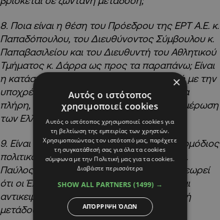
βρίσκεται σε ζωντανή μετάδοση;
8. Ποια είναι η θέση του Πρόεδρου της ΕΡΤ Α.Ε. κ.
Παπαδόπουλου, του Διευθύνοντος Σύμβουλου κ.
Παπαβασιλείου και του Διευθυντή του Αθλητικού
Τμήματος κ. Δάρρα ως προς τα παραπάνω; Είναι
η κατάσταση αυτή αποδεκτή και συμβατή με την
×
υποχρέωση της δημόσιας τηλεόρασης για
Αυτός ο ιστότοπος
πλήρη, αντικειμενική και αμερόληπτη ενημέρωση
χρησιμοποιεί cookies
των Ελλήνων πολιτών;
Αυτός ο ιστότοπος χρησιμοποιεί cookies για
τη βελτίωση της εμπειρίας των χρηστών.
Χρησιμοποιώντας τον ιστότοπό μας, παρέχετε
9. Είναι ενήμερη η πολιτική ηγεσία και ο αρμόδιος
τη συγκατάθεσή σας για όλα τα cookies
πολιτικός προϊστάμενος για την ΕΡΤ Α.Ε. κ.
σύμφωνα με την Πολιτική μας για τα cookies.
Διαβάστε περισσότερα
Παύλος Μαρινάκης για όσα συνέβησαν; Θεωρεί
ότι οι Έλληνες τηλεθεατές είχαν πλήρη και
SHOW ALL PARTNERS
(1499) →
αντικειμενική ενημέρωση κατά τον χθεσινή
ΑΠΌΡΡΙΨΗ ΌΛΩΝ
μετάδοση του αγώνα;