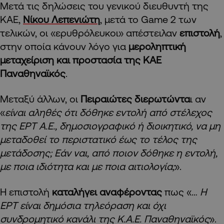
Μετά τις δηλώσεις του γενικού διευθυντή της
ΚΑΕ,
Νίκου Λεπενιώτη
, μετά το Game 2 των
τελικών, οι «ερυθρόλευκοι» απέστειλαν
επιστολή
,
στην οποία κάνουν λόγο για
μεροληπτική
μεταχείριση και προστασία της ΚΑΕ
Παναθηναϊκός
.
Μεταξύ άλλων, οι
Πειραιώτες διερωτώντα
ι αν
«
είναι αληθές ότι δόθηκε εντολή από στέλεχος
της ΕΡΤ Α.Ε., δημοσιογραφικό ή διοικητικό, να μη
μεταδοθεί το περιστατικό έως το τέλος της
μετάδοσης; Εάν ναι, από ποιον δόθηκε η εντολή,
με ποια ιδιότητα και με ποια αιτιολογία;
».
Η επιστολή
καταλήγει αναφέροντας
πως «…
Η
ΕΡΤ είναι δημόσια τηλεόραση και όχι
συνδρομητικό κανάλι της Κ.Α.Ε. Παναθηναϊκός
».