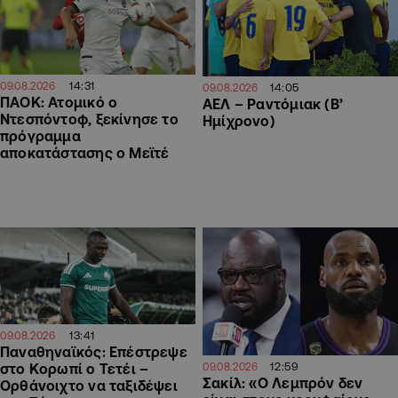
14:31
09.08.2026
14:05
09.08.2026
ΠΑΟΚ: Ατομικό ο
ΑΕΛ – Ραντόμιακ (Β’
Ντεσπόντοφ, ξεκίνησε το
Ημίχρονο)
πρόγραμμα
αποκατάστασης ο Μεϊτέ
13:41
09.08.2026
Παναθηναϊκός: Επέστρεψε
12:59
09.08.2026
στο Κορωπί ο Τετέι –
Σακίλ: «Ο Λεμπρόν δεν
Ορθάνοιχτο να ταξιδέψει