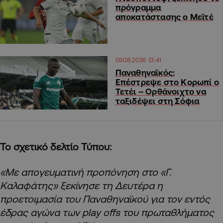
πρόγραμμα
αποκατάστασης ο Μεϊτέ
09.08.2026 13:41
Παναθηναϊκός:
Επέστρεψε στο Κορωπί ο
Τετέι – Ορθάνοιχτο να
ταξιδέψει στη Σόφια
Το σχετικό δελτίο Τύπου:
«Με απογευματινή προπόνηση στο «Γ.
Καλαφάτης» ξεκίνησε τη Δευτέρα η
προετοιμασία του Παναθηναϊκού για τον εντός
έδρας αγώνα των play offs του πρωταθλήματος